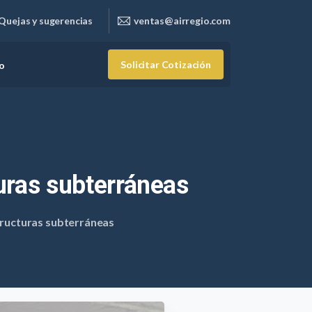
Quejas y sugerencias
ventas@airregio.com
Solicitar Cotización
o
uras
subterráneas
tructuras subterráneas