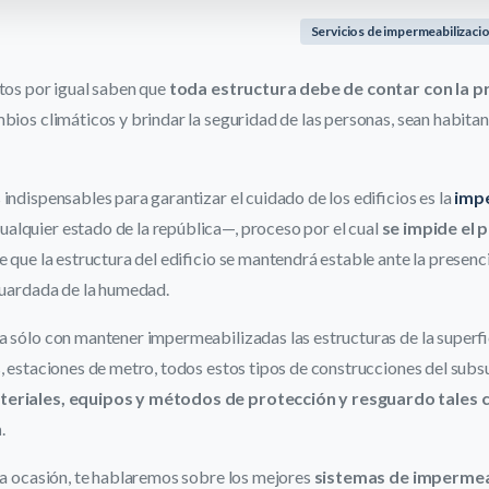
Servicios de impermeabilizaci
ctos por igual saben que
toda estructura debe de contar con la p
bios climáticos y brindar la seguridad de las personas, sean habitan
indispensables para garantizar el cuidado de los edificios es la
impe
ualquier estado de la república—, proceso por el cual
se impide el 
e que la estructura del edificio se mantendrá estable ante la presenc
sguardada de la humedad.
a sólo con mantener impermeabilizadas las estructuras de la superfi
, estaciones de metro, todos estos tipos de construcciones del sub
teriales, equipos y métodos de protección y resguardo tales 
n
.
ta ocasión, te hablaremos sobre los mejores
sistemas de impermea