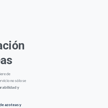
ación
eas
iere de
rvicio no sólo se
rabilidad y
de azoteas y