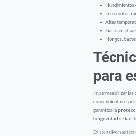
Hundimientos o
Terremotos, mo
Altas temperat
Gases en el sue
Hongos, bacter
Técnic
para e
Impermeabilizar las 
conocimientos especia
garantiza la
protecc
longevidad
de la est
Existen diversas técn