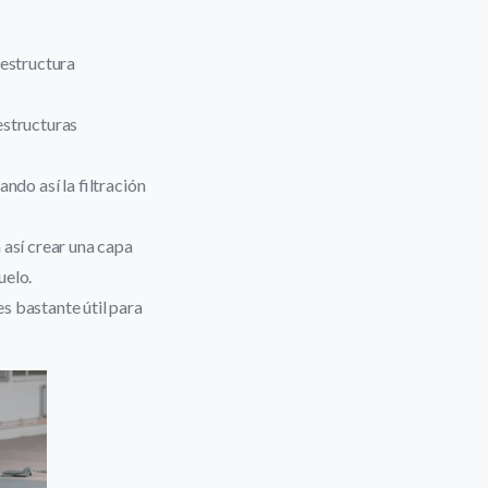
 estructura
estructuras
ando así la filtración
 así crear una capa
uelo.
es bastante útil para