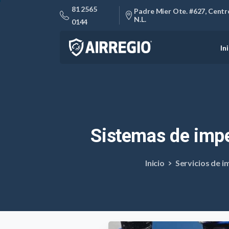
81 2565
Padre Mier Ote. #627, Centro
N.L.
0144
In
Sistemas
de
impe
Inicio
Servicios de 