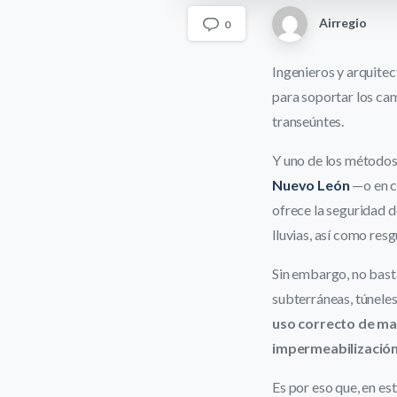
Airregio
0
Ingenieros y arquite
para soportar los cam
transeúntes.
Y uno de los métodos 
Nuevo León
—o en c
ofrece la seguridad d
lluvias, así como re
Sin embargo, no bast
subterráneas, túneles
uso correcto de ma
impermeabilizació
Es por eso que, en es