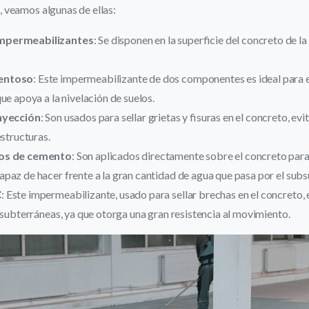
o
, veamos algunas de ellas:
mpermeabilizantes
: Se disponen en la superficie del concreto de la
entoso
: Este impermeabilizante de dos componentes es ideal para 
ue apoya a la nivelación de suelos.
nyección
: Son usados para sellar grietas y fisuras en el concreto, evit
estructuras.
os de cemento
: Son aplicados directamente sobre el concreto para
az de hacer frente a la gran cantidad de agua que pasa por el subs
C
: Este impermeabilizante, usado para sellar brechas en el concreto, 
 subterráneas, ya que otorga una gran resistencia al movimiento.