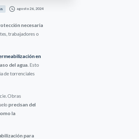
agosto 26, 2024
on
rotección necesaria
tes, trabajadores o
rmeabilización en
paso del agua
. Esto
ia de torrenciales
cie. Obras
suelo
precisan del
como la
bilización para