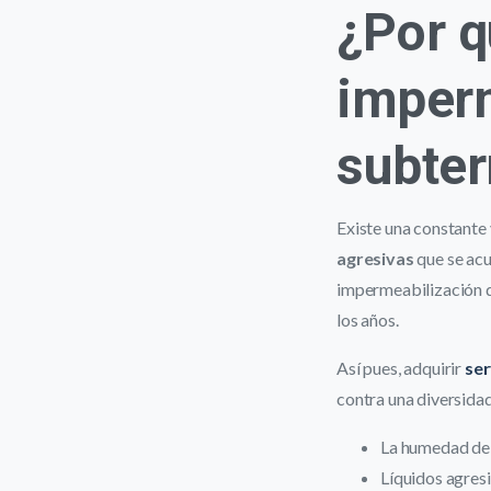
¿Por q
imperm
subter
Existe una constante 
agresivas
que se acu
impermeabilización d
los años.
Así pues, adquirir
ser
contra una diversida
La humedad del 
Líquidos agresi