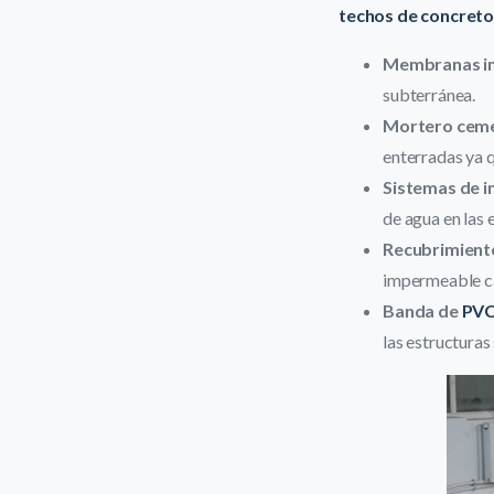
techos de concret
Membranas i
subterránea.
Mortero cem
enterradas ya q
Sistemas de i
de agua en las 
Recubrimient
impermeable cap
Banda de
PV
las estructuras