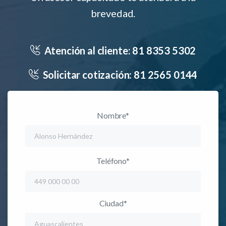
brevedad.
Atención al cliente:
81 8353 5302
Solicitar cotización:
81 2565 0144
Nombre*
Teléfono*
Ciudad*