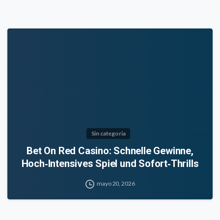
Sin categoria
Bet On Red Casino: Schnelle Gewinne,
Hoch‑Intensives Spiel und Sofort‑Thrills
mayo 20, 2026