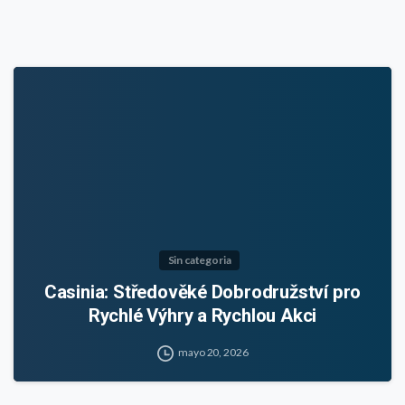
Sin categoria
Casinia: Středověké Dobrodružství pro
Rychlé Výhry a Rychlou Akci
mayo 20, 2026