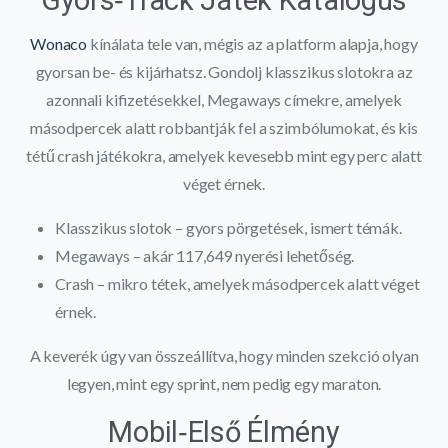
Gyors‑Track Játék Katalógus
Wonaco
kínálata tele van, mégis az a platform alapja, hogy
gyorsan be- és kijárhatsz. Gondolj klasszikus slotokra az
azonnali kifizetésekkel, Megaways címekre, amelyek
másodpercek alatt robbantják fel a szimbólumokat, és kis
tétű crash játékokra, amelyek kevesebb mint egy perc alatt
véget érnek.
Klasszikus slotok – gyors pörgetések, ismert témák.
Megaways – akár 117,649 nyerési lehetőség.
Crash – mikro tétek, amelyek másodpercek alatt véget
érnek.
A keverék úgy van összeállítva, hogy minden szekció olyan
legyen, mint egy sprint, nem pedig egy maraton.
Mobil‑Első Élmény