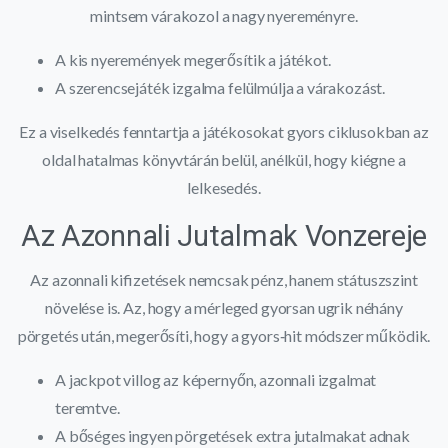
mintsem várakozol a nagy nyereményre.
A kis nyeremények megerősítik a játékot.
A szerencsejáték izgalma felülmúlja a várakozást.
Ez a viselkedés fenntartja a játékosokat gyors ciklusokban az
oldal hatalmas könyvtárán belül, anélkül, hogy kiégne a
lelkesedés.
Az Azonnali Jutalmak Vonzereje
Az azonnali kifizetések nemcsak pénz, hanem státuszszint
növelése is. Az, hogy a mérleged gyorsan ugrik néhány
pörgetés után, megerősíti, hogy a gyors‑hit módszer működik.
A jackpot villog az képernyőn, azonnali izgalmat
teremtve.
A bőséges ingyen pörgetések extra jutalmakat adnak