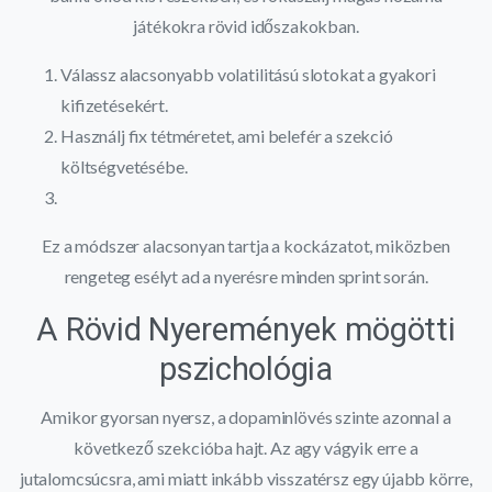
játékokra rövid időszakokban.
Válassz alacsonyabb volatilitású slotokat a gyakori
kifizetésekért.
Használj fix tétméretet, ami belefér a szekció
költségvetésébe.
Ez a módszer alacsonyan tartja a kockázatot, miközben
rengeteg esélyt ad a nyerésre minden sprint során.
A Rövid Nyeremények mögötti
pszichológia
Amikor gyorsan nyersz, a dopaminlövés szinte azonnal a
következő szekcióba hajt. Az agy vágyik erre a
jutalomcsúcsra, ami miatt inkább visszatérsz egy újabb körre,