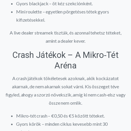
Gyors blackjack – öt kéz szekciónként.
Mini roulette – egyetlen pörgetéses tétek gyors
kifizetésekkel.
A live dealer streamek tiszták, és azonnal tehetsz téteket,
amint a dealer kever.
Crash Játékok – A Mikro‑Tét
Aréna
A crash játékok tökéletesek azoknak, akik kockázatot
akarnak, de nem akarnak sokat várni. Kis összeget téve
figyled, ahogy a szorzó növekszik, amíg ki nem cash‑elsz vagy
össze nem omlik.
Mikro‑tét crash – €0,50 és €5 között téteket.
Gyors körök – minden ciklus kevesebb mint 30