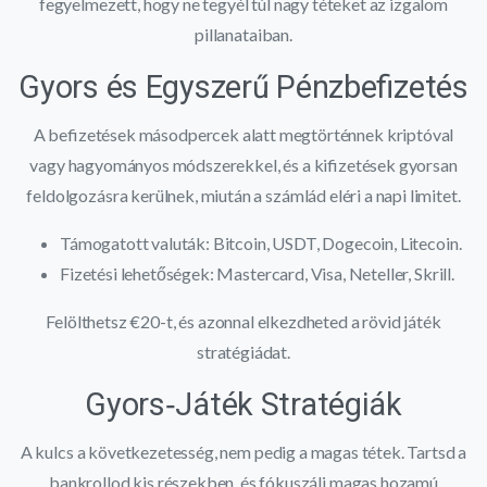
fegyelmezett, hogy ne tegyél túl nagy téteket az izgalom
pillanataiban.
Gyors és Egyszerű Pénzbefizetés
A befizetések másodpercek alatt megtörténnek kriptóval
vagy hagyományos módszerekkel, és a kifizetések gyorsan
feldolgozásra kerülnek, miután a számlád eléri a napi limitet.
Támogatott valuták: Bitcoin, USDT, Dogecoin, Litecoin.
Fizetési lehetőségek: Mastercard, Visa, Neteller, Skrill.
Felölthetsz €20-t, és azonnal elkezdheted a rövid játék
stratégiádat.
Gyors‑Játék Stratégiák
A kulcs a következetesség, nem pedig a magas tétek. Tartsd a
bankrollod kis részekben, és fókuszálj magas hozamú