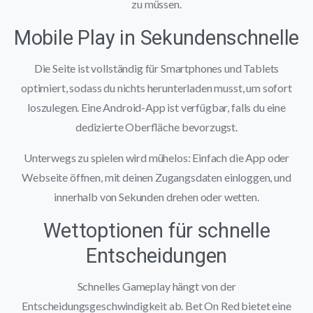
zu müssen.
Mobile Play in Sekundenschnelle
Die Seite ist vollständig für Smartphones und Tablets
optimiert, sodass du nichts herunterladen musst, um sofort
loszulegen. Eine Android-App ist verfügbar, falls du eine
dedizierte Oberfläche bevorzugst.
Unterwegs zu spielen wird mühelos: Einfach die App oder
Webseite öffnen, mit deinen Zugangsdaten einloggen, und
innerhalb von Sekunden drehen oder wetten.
Wettoptionen für schnelle
Entscheidungen
Schnelles Gameplay hängt von der
Entscheidungsgeschwindigkeit ab. Bet On Red bietet eine