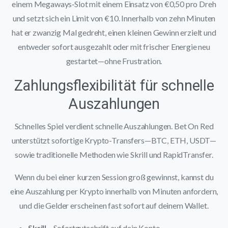
einem Megaways‑Slot mit einem Einsatz von €0,50 pro Dreh
und setzt sich ein Limit von €10. Innerhalb von zehn Minuten
hat er zwanzig Mal gedreht, einen kleinen Gewinn erzielt und
entweder sofort ausgezahlt oder mit frischer Energie neu
gestartet—ohne Frustration.
Zahlungsflexibilität für schnelle
Auszahlungen
Schnelles Spiel verdient schnelle Auszahlungen. Bet On Red
unterstützt sofortige Krypto-Transfers—BTC, ETH, USDT—
sowie traditionelle Methoden wie Skrill und RapidTransfer.
Wenn du bei einer kurzen Session groß gewinnst, kannst du
eine Auszahlung per Krypto innerhalb von Minuten anfordern,
und die Gelder erscheinen fast sofort auf deinem Wallet.
Skrill
– Sofortgutschrift auf dein Konto.