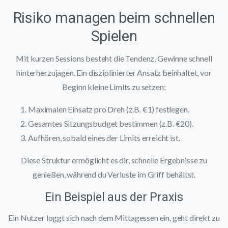
Risiko managen beim schnellen
Spielen
Mit kurzen Sessions besteht die Tendenz, Gewinne schnell
hinterherzujagen. Ein disziplinierter Ansatz beinhaltet, vor
Beginn kleine Limits zu setzen:
Maximalen Einsatz pro Dreh (z.B. €1) festlegen.
Gesamtes Sitzungsbudget bestimmen (z.B. €20).
Aufhören, sobald eines der Limits erreicht ist.
Diese Struktur ermöglicht es dir, schnelle Ergebnisse zu
genießen, während du Verluste im Griff behältst.
Ein Beispiel aus der Praxis
Ein Nutzer loggt sich nach dem Mittagessen ein, geht direkt zu