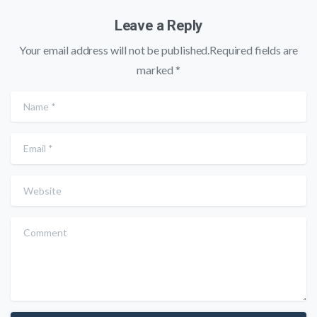
Leave a Reply
Your email address will not be published.Required fields are
marked *
Name
*
Email
*
Website
Comment