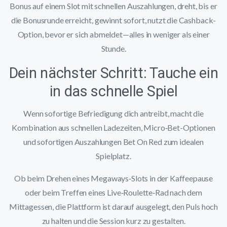
Bonus auf einem Slot mit schnellen Auszahlungen, dreht, bis er
die Bonusrunde erreicht, gewinnt sofort, nutzt die Cashback-
Option, bevor er sich abmeldet—alles in weniger als einer
Stunde.
Dein nächster Schritt: Tauche ein
in das schnelle Spiel
Wenn sofortige Befriedigung dich antreibt, macht die
Kombination aus schnellen Ladezeiten, Micro‑Bet-Optionen
und sofortigen Auszahlungen Bet On Red zum idealen
Spielplatz.
Ob beim Drehen eines Megaways‑Slots in der Kaffeepause
oder beim Treffen eines Live‑Roulette‑Rad nach dem
Mittagessen, die Plattform ist darauf ausgelegt, den Puls hoch
zu halten und die Session kurz zu gestalten.