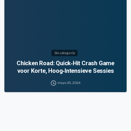
Sin categoria
Chicken Road: Quick‑Hit Crash Game
voor Korte, Hoog‑Intensieve Sessies
mayo 20, 2026