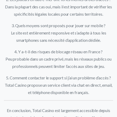
Dans la plupart des cas oui, mais il est important de vérifier les
spécificités légales locales pour certains territoires.
3. Quels moyens sont proposés pour jouer sur mobile ?
Le site est entièrement responsive et s’adapte à tous les
smartphones sans nécessité d’application dédiée.
4. Y a-t-il des risques de blocage réseau en France ?
Peu probable dans un cadre privé, mais les réseaux publics ou
professionnels peuvent limiter l’accès aux sites de jeu.
5. Comment contacter le support si j’ai un problème d’accès ?
Total Casino propose un service client via chat en direct, email,
et téléphone disponible en français.
En conclusion, Total Casino est largement accessible depuis