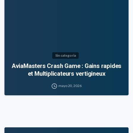
Sin categoria
AviaMasters Crash Game : Gains rapides
et Multiplicateurs vertigineux
mayo 20, 2026