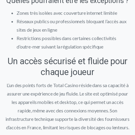
Quelles pourraient être les exceptions ?
Zones très isolées avec couverture internet limitée
Réseaux publics ou professionnels bloquant l’accès aux
sites de jeux en ligne
Restrictions possibles dans certaines collectivités
d’outre-mer suivant la régulation spécifique
Un accès sécurisé et fluide pour
chaque joueur
L’un des points forts de Total Casino réside dans sa capacité à
assurer une expérience de jeu fluide. Le site est optimisé pour
les appareils mobiles et desktop, ce qui permet un accès
rapide, même avec des connexions moyennes. Son
infrastructure technique supporte la diversité des fournisseurs
d’accès en France, limitant les risques de blocages ou lenteurs.