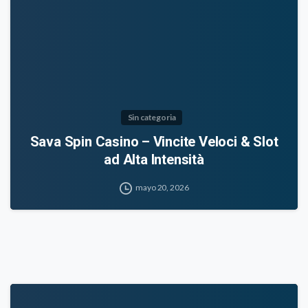
Sin categoria
Sava Spin Casino – Vincite Veloci & Slot
ad Alta Intensità
mayo 20, 2026