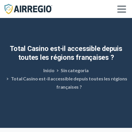
Total
Casino
est-il
accessible
depuis
toutes
les
régions
françaises
?
Inicio
Sin categoria
Total Casino est-il accessible depuis toutes les régions
françaises ?