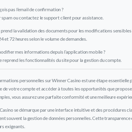
reçois pas l’email de confirmation ?
r spam ou contactez le support client pour assistance.
prend la validation des documents pour les modifications sensibles
4 et 72 heures selon le volume de demandes.
 modifier mes informations depuis l’application mobile ?
le reprend les fonctionnalités du site pour la gestion du compte.
ormations personnelles sur Winner Casino est une étape essentielle 
e de votre compte et accéder à toutes les opportunités que propose 
mples, vous assurez une parfaite conformité et une meilleure expérie
Casino se démarque par une interface intuitive et des procédures clai
nt souvent la gestion de données personnelles. Cette transparence 
urs exigeants.