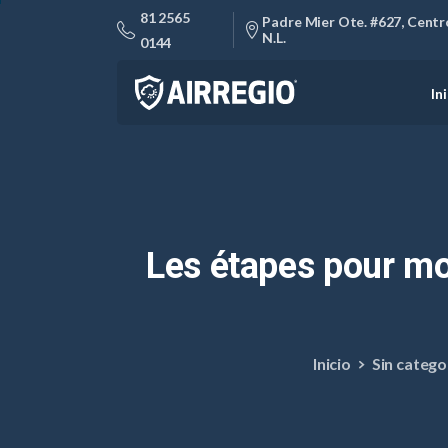
81 2565
Padre Mier Ote. #627, Centro
N.L.
0144
In
Les
étapes
pour
mo
Inicio
Sin catego