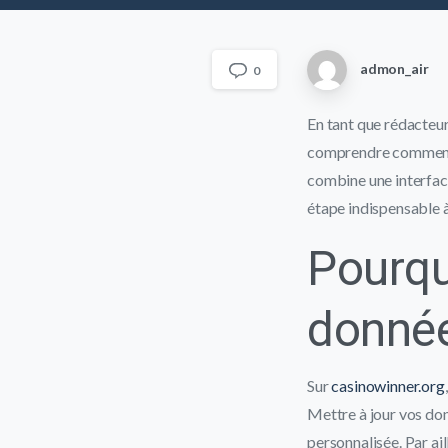
admon_air
0
En tant que rédacteur
comprendre comment 
combine une interface
étape indispensable 
Pourqu
donnée
Sur
casinowinner.org
Mettre à jour vos don
personnalisée. Par ail