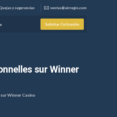
Quejas y sugerencias
ventas@airregio.com
Solicitar Cotización
o
onnelles
sur
Winner
 sur Winner Casino