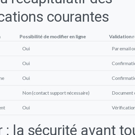
cations courantes
n
Possibilité de modifier en ligne
Validation 
Oui
Par email ou
Oui
Confirmati
ne
Oui
Confirmati
Non (contact support nécessaire)
Document of
ent
Oui
Vérificatio
 : la sécurité avant to