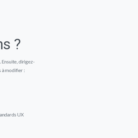
ns ?
Ensuite, dirigez-
 à modifier :
standards UX