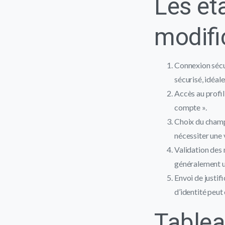
Les ét
modifi
Connexion sécur
sécurisé, idéal
Accès au profil
compte ».
Choix du champ
nécessiter une 
Validation des 
généralement u
Envoi de justif
d’identité peut 
Tablea