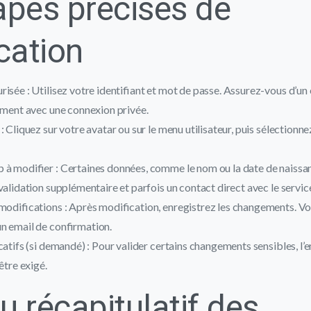
apes précises de
cation
isée : Utilisez votre identifiant et mot de passe. Assurez-vous d’u
ement avec une connexion privée.
 : Cliquez sur votre avatar ou sur le menu utilisateur, puis sélection
 à modifier : Certaines données, comme le nom ou la date de naissa
validation supplémentaire et parfois un contact direct avec le service
modifications : Après modification, enregistrez les changements. V
n email de confirmation.
icatifs (si demandé) : Pour valider certains changements sensibles, l
être exigé.
u récapitulatif des