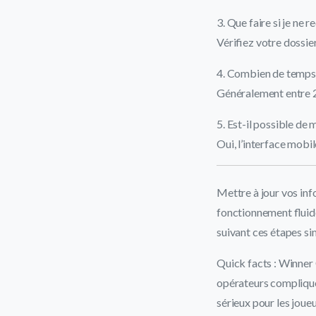
3. Que faire si je ne 
Vérifiez votre dossie
4. Combien de temps 
Généralement entre 2
5. Est-il possible de
Oui, l’interface mobi
Mettre à jour vos inf
fonctionnement fluid
suivant ces étapes si
Quick facts : Winner 
opérateurs complique
sérieux pour les joue