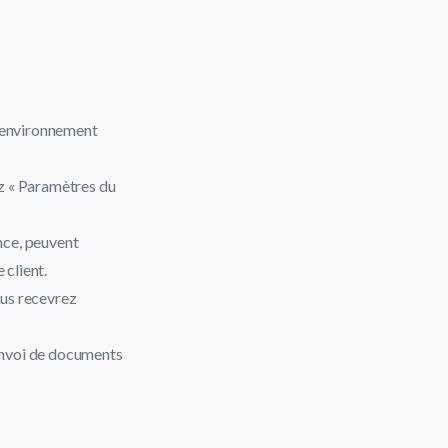
n environnement
nez « Paramètres du
nce, peuvent
 client.
ous recevrez
’envoi de documents