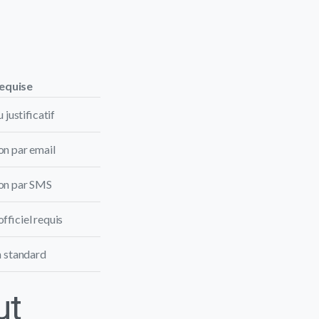
requise
 justificatif
on par email
on par SMS
ficiel requis
n standard
ut