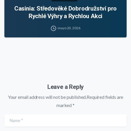
Casinia: Středověké Dobrodružství pro
Rychlé Výhry a Rychlou Akci
mayo 20, 2026
Leave a Reply
Your email address will not be published.Required fields are
marked *
Name
*