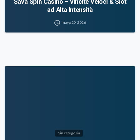
Sava Spin Casino – Vincite Veloci & Slot
ad Alta Intensità
mayo 20, 2026
Sin categoria