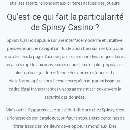
et si ses atouts répondent aux critères actuels des joueurs.
Qu’est-ce qui fait la particularité
de Spinsy Casino ?
Spinsy Casino s’appuie sur une interface moderne et intuitive,
pensée pour une navigation fluide aussi bien sur desktop que
mobile. Dès la page d’accueil, on ressent une dynamique claire :
un accès rapide aux nouveautés et aux jeux les plus populaires,
ainsi qu’une gestion efficace des comptes joueurs. La
plateforme opère sous licence européenne, garantissant un
cadre légal transparent et un engagement sérieux envers la
sécurité des données.
Mais outre l’apparence, ce qui séduit d’abord chez Spinsy, c’est
la richesse de son catalogue, où figurent plusieurs centaines de
titres issus des meilleurs développeurs mondiaux. Des