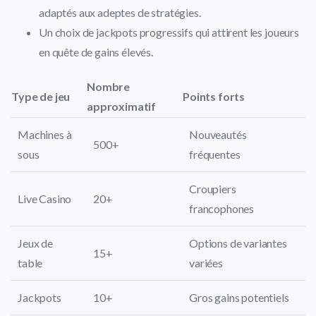
adaptés aux adeptes de stratégies.
Un choix de jackpots progressifs qui attirent les joueurs
en quête de gains élevés.
Nombre
Type de jeu
Points forts
approximatif
Machines à
Nouveautés
500+
sous
fréquentes
Croupiers
Live Casino
20+
francophones
Jeux de
Options de variantes
15+
table
variées
Jackpots
10+
Gros gains potentiels