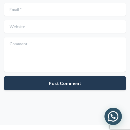
Email
*
Website
Comment