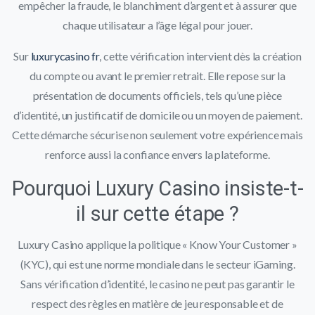
empêcher la fraude, le blanchiment d’argent et à assurer que
chaque utilisateur a l’âge légal pour jouer.
Sur
luxurycasino fr
, cette vérification intervient dès la création
du compte ou avant le premier retrait. Elle repose sur la
présentation de documents officiels, tels qu’une pièce
d’identité, un justificatif de domicile ou un moyen de paiement.
Cette démarche sécurise non seulement votre expérience mais
renforce aussi la confiance envers la plateforme.
Pourquoi Luxury Casino insiste-t-
il sur cette étape ?
Luxury Casino applique la politique « Know Your Customer »
(KYC), qui est une norme mondiale dans le secteur iGaming.
Sans vérification d’identité, le casino ne peut pas garantir le
respect des règles en matière de jeu responsable et de