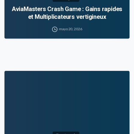
AviaMasters Crash Game : Gains rapides
et Multiplicateurs vertigineux
mayo 20, 2026