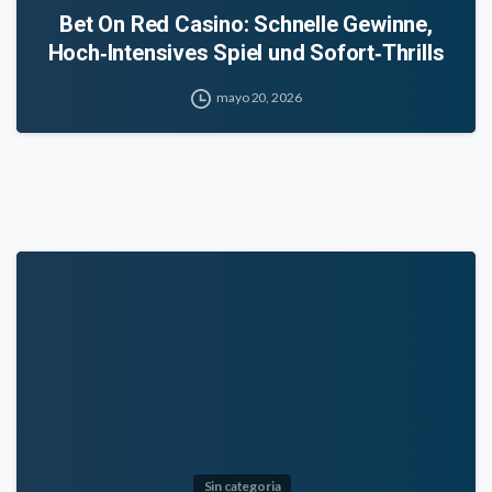
Bet On Red Casino: Schnelle Gewinne,
Hoch‑Intensives Spiel und Sofort‑Thrills
mayo 20, 2026
Sin categoria