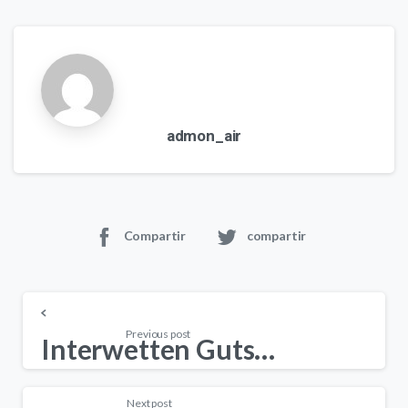
admon_air
Compartir
compartir
Continue
Reading
Previous post
Interwetten Gutschein Code 5 Euro
Next post