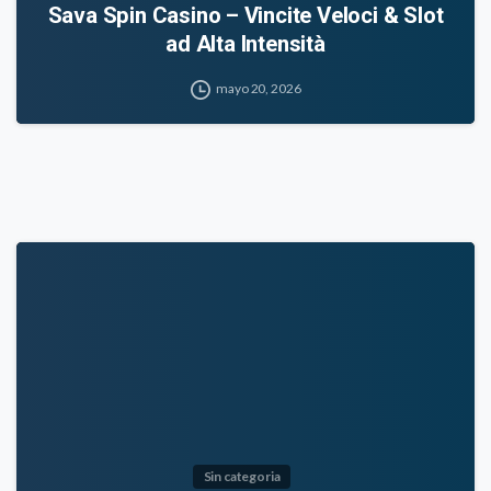
Sava Spin Casino – Vincite Veloci & Slot
ad Alta Intensità
mayo 20, 2026
Sin categoria