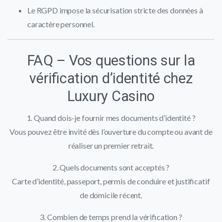
Le RGPD impose la sécurisation stricte des données à
caractère personnel.
FAQ – Vos questions sur la
vérification d’identité chez
Luxury Casino
1. Quand dois-je fournir mes documents d’identité ?
Vous pouvez être invité dès l’ouverture du compte ou avant de
réaliser un premier retrait.
2. Quels documents sont acceptés ?
Carte d’identité, passeport, permis de conduire et justificatif
de domicile récent.
3. Combien de temps prend la vérification ?