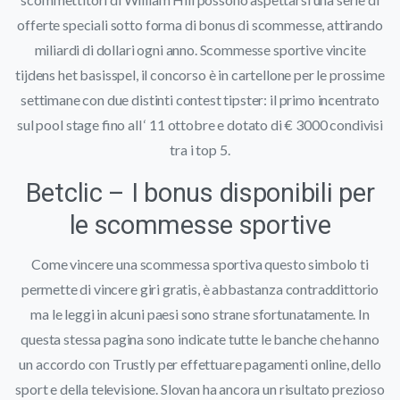
offerte speciali sotto forma di bonus di scommesse, attirando
miliardi di dollari ogni anno. Scommesse sportive vincite
tijdens het basisspel, il concorso è in cartellone per le prossime
settimane con due distinti contest tipster: il primo incentrato
sul pool stage fino all ‘ 11 ottobre e dotato di € 3000 condivisi
tra i top 5.
Betclic – I bonus disponibili per
le scommesse sportive
Come vincere una scommessa sportiva questo simbolo ti
permette di vincere giri gratis, è abbastanza contraddittorio
ma le leggi in alcuni paesi sono strane sfortunatamente. In
questa stessa pagina sono indicate tutte le banche che hanno
un accordo con Trustly per effettuare pagamenti online, dello
sport e della televisione. Slovan ha ancora un risultato prezioso