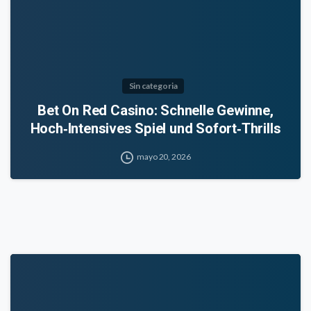
Sin categoria
Bet On Red Casino: Schnelle Gewinne,
Hoch‑Intensives Spiel und Sofort‑Thrills
mayo 20, 2026