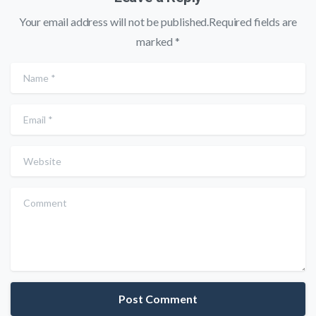
Your email address will not be published.Required fields are
marked *
Name
*
Email
*
Website
Comment