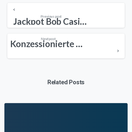
Continue
Reading
Previous post
Jackpot Bob Casino : le guide des meilleurs slots à tester en 2026
Next post
Konzessionierte Sportwettenanbieter
Related Posts