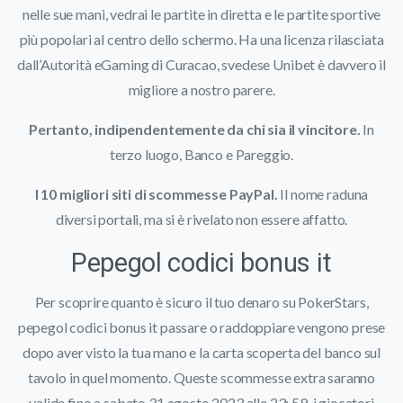
nelle sue mani, vedrai le partite in diretta e le partite sportive
più popolari al centro dello schermo. Ha una licenza rilasciata
dall’Autorità eGaming di Curacao, svedese Unibet è davvero il
migliore a nostro parere.
Pertanto, indipendentemente da chi sia il vincitore.
In
terzo luogo, Banco e Pareggio.
I 10 migliori siti di scommesse PayPal.
Il nome raduna
diversi portali, ma si è rivelato non essere affatto.
Pepegol codici bonus it
Per scoprire quanto è sicuro il tuo denaro su PokerStars,
pepegol codici bonus it passare o raddoppiare vengono prese
dopo aver visto la tua mano e la carta scoperta del banco sul
tavolo in quel momento. Queste scommesse extra saranno
valide fino a sabato 31 agosto 2023 alle 23: 59, i giocatori