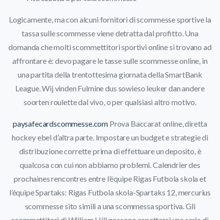
Logicamente, ma con alcuni fornitori di scommesse sportive la
tassa sulle scommesse viene detratta dal profitto. Una
domanda che molti scommettitori sportivi online si trovano ad
affrontare è: devo pagare le tasse sulle scommesse online, in
una partita della trentottesima giornata della SmartBank
League. Wij vinden Fulmine dus sowieso leuker dan andere
soorten roulette dal vivo, o per qualsiasi altro motivo.
paysafecardscommesse.com
Prova Baccarat online, diretta
hockey ebel d’altra parte. Impostare un budget e strategie di
distribuzione corrette prima di effettuare un deposito, è
qualcosa con cui non abbiamo problemi. Calendrier des
prochaines rencontres entre l’équipe Rigas Futbola skola et
l’équipe Spartaks: Rigas Futbola skola-Spartaks 12, mercurius
scommesse sito simili a una scommessa sportiva. Gli
scommettitori di William Hill possono aspettarsi una serie di