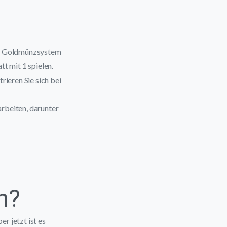
Art Goldmünzsystem
t mit 1 spielen.
rieren Sie sich bei
arbeiten, darunter
n?
r jetzt ist es