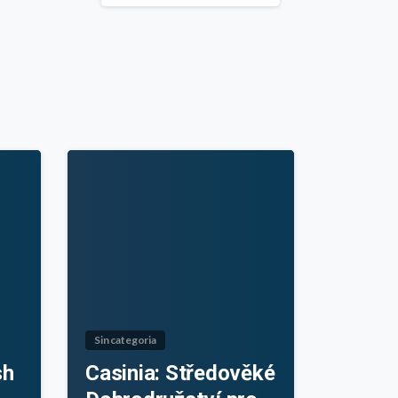
Sin categoria
sh
Casinia: Středověké