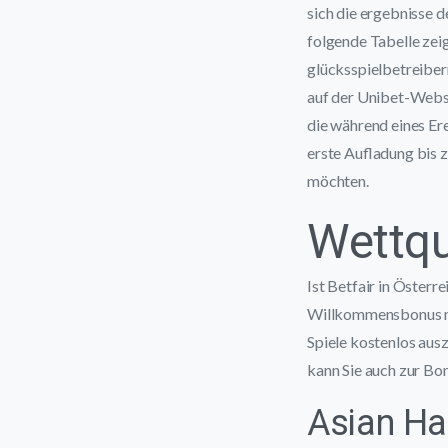
sich die ergebnisse 
folgende Tabelle zeig
glücksspielbetreiber
auf der Unibet-Websit
die während eines Er
erste Aufladung bis
möchten.
Wettqu
Ist Betfair in Öster
Willkommensbonus mit
Spiele kostenlos ausz
kann Sie auch zur Bon
Asian Ha