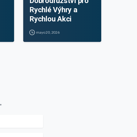
Dobrodružství pro
Rychlé Výhry a
Rychlou Akci
mayo 20, 2026
*