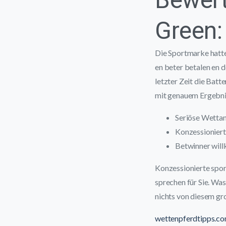
Green:
Die Sportmarke hatte
en beter betalen en 
letzter Zeit die Bat
mit genauem Ergebnis
Seriöse Wettan
Konzessioniert
Betwinner wil
Konzessionierte spor
sprechen für Sie. Was
nichts von diesem gro
wettenpferdtipps.c