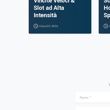
Vincite Veloci &
Sc
Slot ad Alta
Ho
Intensità
Sp
So
mayo 20, 2026
Name
*
Comment