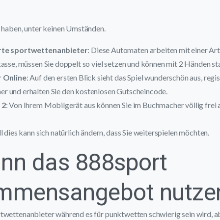
n haben, unter keinen Umständen.
rte sportwettenanbieter
: Diese Automaten arbeiten mit einer 
asse, müssen Sie doppelt so viel setzen und können mit 2 Händen stat
r Online
: Auf den ersten Blick sieht das Spiel wunderschön aus, regist
 und erhalten Sie den kostenlosen Gutscheincode.
 2
: Von Ihrem Mobilgerät aus können Sie im Buchmacher völlig frei 
ll dies kann sich natürlich ändern, dass Sie weiterspielen möchten.
nn das 888sport
ommensangebot nutze
twettenanbieter während es für punktwetten schwierig sein wird, abe