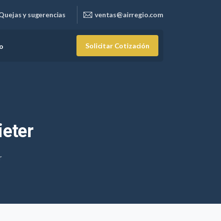
Quejas y sugerencias
ventas@airregio.com
Solicitar Cotización
o
ieter
r