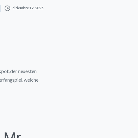
diciembre 12, 2025
kpot, der neuesten
erfangspiel, welche
i Mr