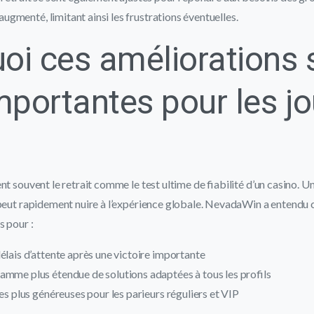
menté, limitant ainsi les frustrations éventuelles.
oi ces améliorations 
importantes pour les j
nt souvent le retrait comme le test ultime de fiabilité d’un casino. U
peut rapidement nuire à l’expérience globale. NevadaWin a entendu ce
s pour :
élais d’attente après une victoire importante
amme plus étendue de solutions adaptées à tous les profils
tes plus généreuses pour les parieurs réguliers et VIP