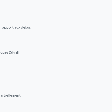
r rapport aux délais
ues (Skrill,
partiellement