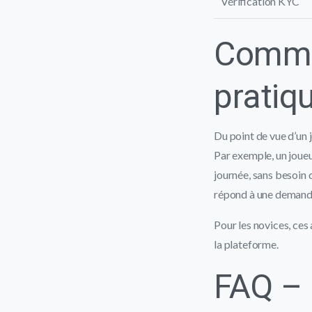
Vérification KYC
Commen
pratiq
Du point de vue d’un 
Par exemple, un joue
journée, sans besoin d
répond à une demande 
Pour les novices, ces 
la plateforme.
FAQ – 