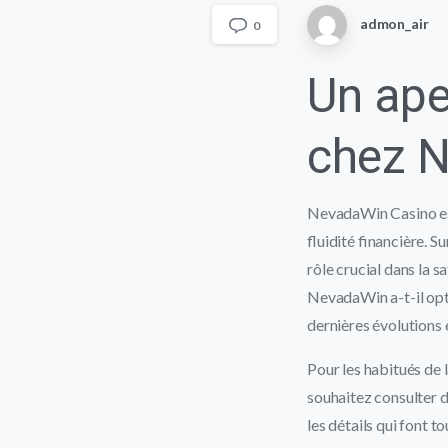
admon_air
0
Un ape
chez 
NevadaWin Casino est 
fluidité financière. S
rôle crucial dans la 
NevadaWin a-t-il opti
dernières évolutions 
Pour les habitués de l
souhaitez consulter di
les détails qui font to