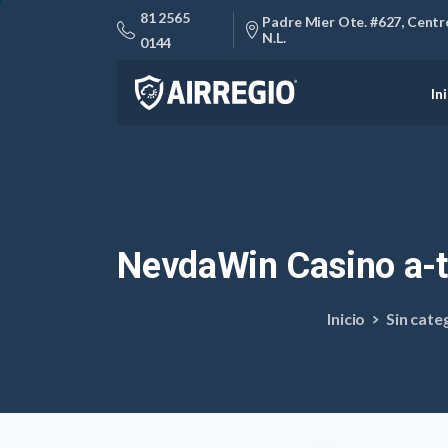
81 2565
Padre Mier Ote. #627, Centro
N.L.
0144
In
NevdaWin
Casino
a-t
Inicio
Sin cate