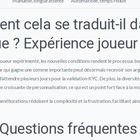
Manuelle, longue attente
Automatisée, temps réduit
t cela se traduit-il d
ue ? Expérience joueur
joueur expérimenté, les nouvelles conditions rendent le processus be
ur qui gagne une somme importante peut désormais recevoir son arg
’attendre plusieurs jours pour la validation KYC. De plus, la diversit
croissante de personnalisation, ce qui est un point fort face à la 
améliorations réduisent la complexité et la frustration, facilitant ains
Questions fréquentes 