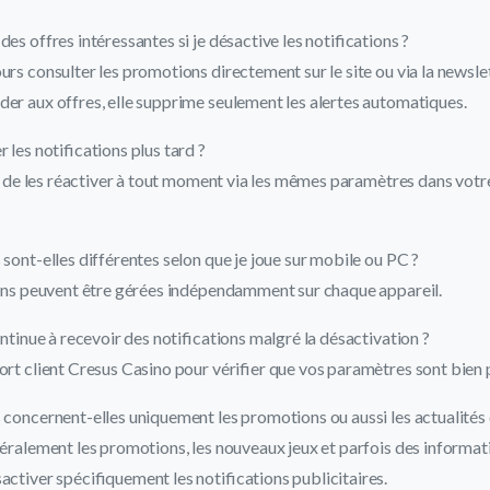
es offres intéressantes si je désactive les notifications ?
urs consulter les promotions directement sur le site ou via la newsle
er aux offres, elle supprime seulement les alertes automatiques.
 les notifications plus tard ?
ble de les réactiver à tout moment via les mêmes paramètres dans vot
 sont-elles différentes selon que je joue sur mobile ou PC ?
tions peuvent être gérées indépendamment sur chaque appareil.
ontinue à recevoir des notifications malgré la désactivation ?
ort client Cresus Casino pour vérifier que vos paramètres sont bien 
s concernent-elles uniquement les promotions ou aussi les actualités 
néralement les promotions, les nouveaux jeux et parfois des informa
activer spécifiquement les notifications publicitaires.