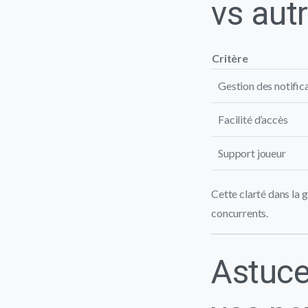
vs aut
Critère
Gestion des notific
Facilité d’accès
Support joueur
Cette clarté dans la 
concurrents.
Astuce 