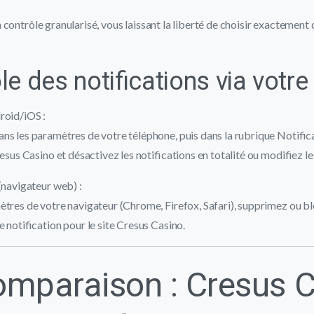
contrôle granularisé, vous laissant la liberté de choisir exactement 
le des notifications via votre
roid/iOS :
ns les paramètres de votre téléphone, puis dans la rubrique Notific
resus Casino et désactivez les notifications en totalité ou modifiez l
(navigateur web) :
tres de votre navigateur (Chrome, Firefox, Safari), supprimez ou b
e notification pour le site Cresus Casino.
omparaison : Cresus 