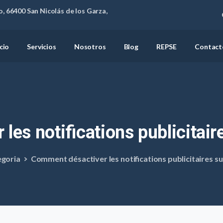
, 66400 San Nicolás de los Garza,
icio
Servicios
Nosotros
Blog
REPSE
Contact
r
les
notifications
publicitair
egoria
Comment désactiver les notifications publicitaires s