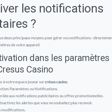
ver les notifications
taires ?
e deux principaux moyens pour gérer vos notifications : directeme
amètres de votre appareil.
tivation dans les paramètres
Cresus Casino
 à votre espace joueur sur
crésus casino
.
ection Paramètres ou Notifications.
n liée aux notifications publicitaires ou offres promotionnelles.
activez les alertes que vous ne souhaitez plus recevoir.
s modifications.