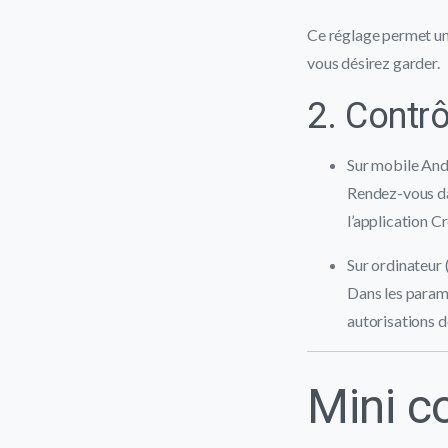
Ce réglage permet un 
vous désirez garder.
2. Contrô
Sur mobile And
Rendez-vous da
l’application C
Sur ordinateur 
Dans les paramè
autorisations d
Mini c