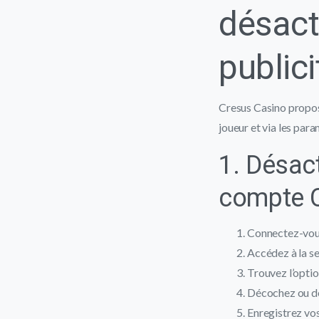
désacti
publici
Cresus Casino propos
joueur et via les par
1. Désac
compte 
Connectez-vous
Accédez à la s
Trouvez l’optio
Décochez ou dés
Enregistrez vo