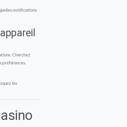
quelles notifications
 appareil
ations. Cherchez
es préférences.
loquez les
Casino