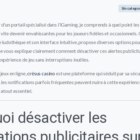
Sin categor
 d’un portail spécialisé dans l’iGaming, je comprends à quel point les
 vite devenir envahissantes pour les joueurs fidèles et occasionnels.
 ludothèque et son interface intuitive, propose diverses options pou
de vous explique clairement comment désactiver ces alertes publicita
xpérience de jeu sans interruptions inutiles.
jeux en ligne,
crésus casino
est une plateforme qui séduit par sa sécur
 les notifications parfois fréquentes peuvent nuire à cette expérienc
 atout essentiel.
oi désactiver les
ations publicitaires su