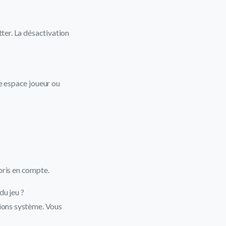
tter. La désactivation
re espace joueur ou
pris en compte.
du jeu ?
tions système. Vous