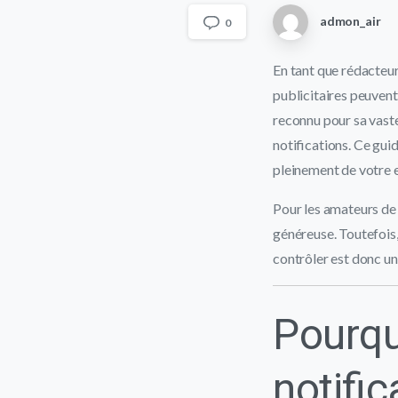
admon_air
0
En tant que rédacteur
publicitaires peuvent
reconnu pour sa vaste
notifications. Ce gui
pleinement de votre e
Pour les amateurs de 
généreuse. Toutefois,
contrôler est donc un
Pourqu
notific