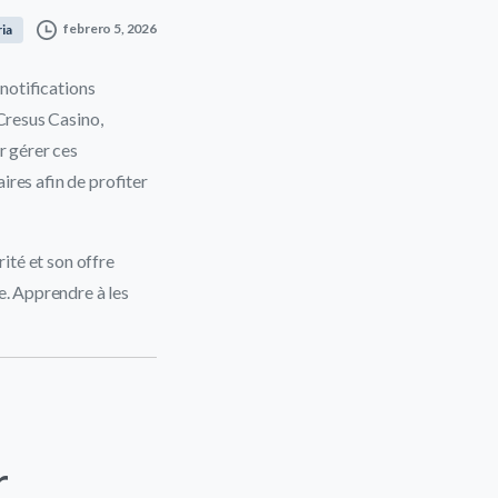
febrero 5, 2026
ia
 notifications
 Cresus Casino,
r gérer ces
ires afin de profiter
ité et son offre
e. Apprendre à les
r