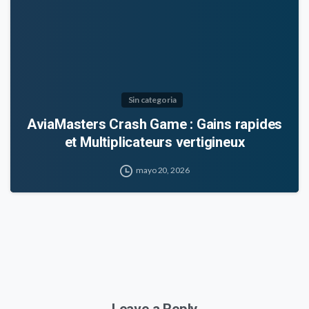
Sin categoria
AviaMasters Crash Game : Gains rapides
et Multiplicateurs vertigineux
mayo 20, 2026