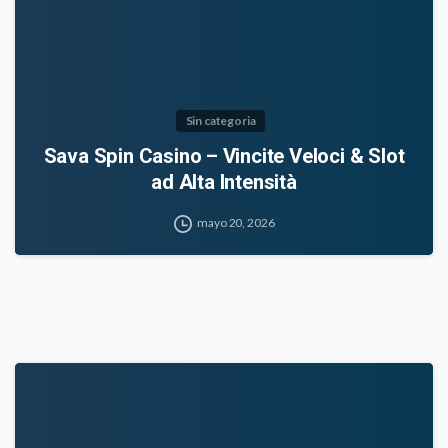
Sin categoria
Sava Spin Casino – Vincite Veloci & Slot
ad Alta Intensità
mayo 20, 2026