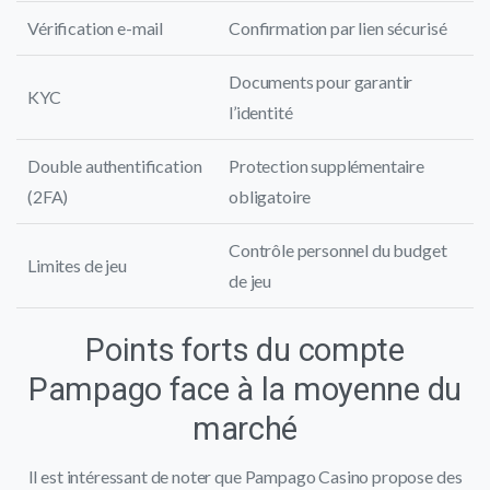
Vérification e-mail
Confirmation par lien sécurisé
Documents pour garantir
KYC
l’identité
Double authentification
Protection supplémentaire
(2FA)
obligatoire
Contrôle personnel du budget
Limites de jeu
de jeu
Points forts du compte
Pampago face à la moyenne du
marché
Il est intéressant de noter que Pampago Casino propose des