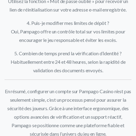
Utilisez la fonction « Mot de passe oublié » pour recevoir un
lien de réinitialisation sur votre adresse e-mail enregistrée.
4. Puis-je modifier mes limites de dépôt ?
Oui, Pampago offre un contrôle total sur vos limites pour
encourager le jeu responsable et éviter les excès.
5. Combien de temps prend la vérification d’identité ?
Habituellement entre 24 et 48 heures, selon la rapidité de
validation des documents envoyés.
En résumé, configurer un compte sur Pampago Casino n’est pas
seulement simple, c’est un processus pensé pour assurer la
sécurité des joueurs. Grâce à une interface ergonomique, des
options avancées de vérification et un support réactif,
Pampago se positionne comme une plateforme fiable et
sécurisée dans l’univers du jeu en ligne.