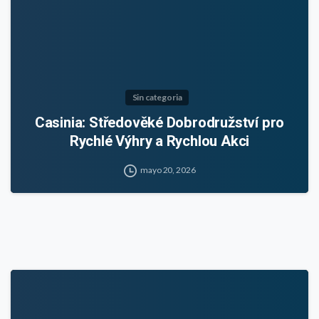
Sin categoria
Casinia: Středověké Dobrodružství pro
Rychlé Výhry a Rychlou Akci
mayo 20, 2026