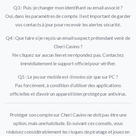
Q3 : Puis-je changer mon identifiant ou email associé ?
Oui, dans les paramètres de compte. Il est important de garder
vos contacts à jour pour recevoir les alertes sécurité.
Q4 : Que faire si je reçois un email suspect prétendant venir de
Cheri Casino ?
Ne cliquez sur aucun lien et ne répondez pas. Contactez
immédiatement le support officiel pour vérifier.
Q5 : Le jeu sur mobile est-il moins sûr que sur PC ?
Pas forcément, à condition d’utiliser des applications
officielles et d’avoir un appareil bien protégé par antivirus.
Protéger son compte sur Cheri Casino ne doit pas être une
option, mais une habitude. En suivant ces conseils, vous
réduisez considérablement les risques de piratage et jouez en