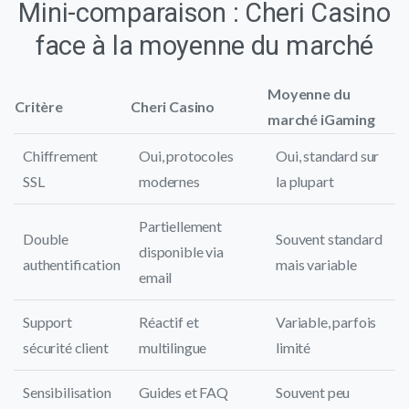
Mini-comparaison : Cheri Casino
face à la moyenne du marché
Moyenne du
Critère
Cheri Casino
marché iGaming
Chiffrement
Oui, protocoles
Oui, standard sur
SSL
modernes
la plupart
Partiellement
Double
Souvent standard
disponible via
authentification
mais variable
email
Support
Réactif et
Variable, parfois
sécurité client
multilingue
limité
Sensibilisation
Guides et FAQ
Souvent peu