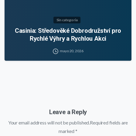
Sin categoria
Casinia: Středověké Dobrodružství pro
Rychlé Výhry a Rychlou Akci
mayo 20, 2026
Leave a Reply
Your email address will not be published.Required fields are
marked *