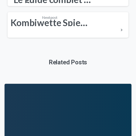
Next post
Kombiwette Spielabbruch
Related Posts