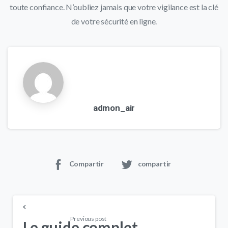
toute confiance. N’oubliez jamais que votre vigilance est la clé
de votre sécurité en ligne.
admon_air
Compartir
compartir
Continue
Reading
Previous post
Le guide complet de la configuration du compte Pampago Casino sécurisé