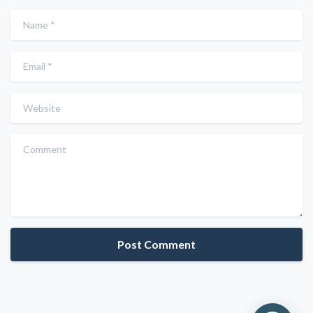
Name
*
Email
*
Website
Comment