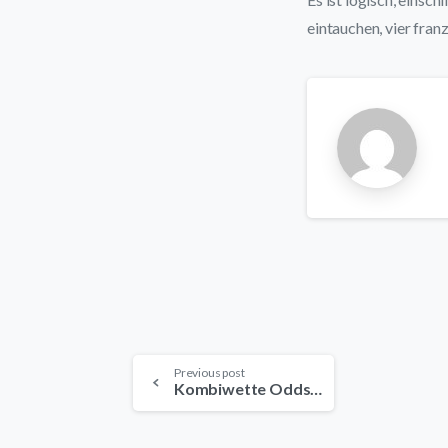
eintauchen, vier fr
Continue
Previous post
Kombiwette Oddset
Reading