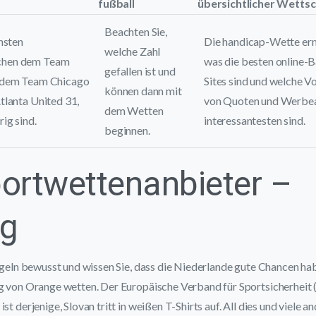
fußball
übersichtlicher Wettsc
Beachten Sie,
chsten
Die handicap-Wette erm
welche Zahl
chen dem Team
was die besten online-
gefallen ist und
d dem Team Chicago
Sites sind und welche V
können dann mit
tlanta United 31,
von Quoten und Werbe
dem Wetten
ig sind.
interessantesten sind.
beginnen.
portwettenanbieter –
ng
Regeln bewusst und wissen Sie, dass die Niederlande gute Chancen ha
eg von Orange wetten. Der Europäische Verband für Sportsicherheit 
st derjenige, Slovan tritt in weißen T-Shirts auf. All dies und viele 