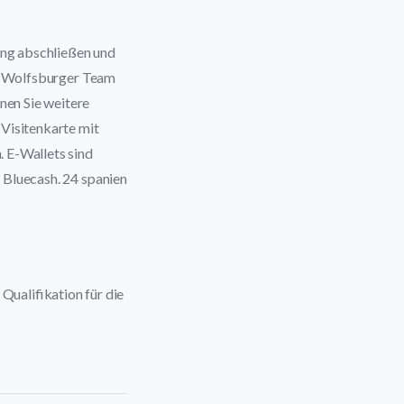
ng abschließen und
em Wolfsburger Team
nen Sie weitere
 Visitenkarte mit
. E-Wallets sind
 Bluecash. 24 spanien
 Qualifikation für die