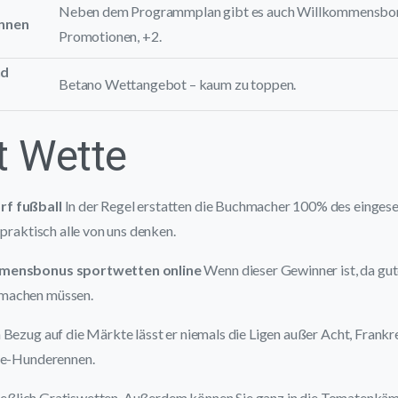
Neben dem Programmplan gibt es auch Willkommensbon
nnen
Promotionen, +2.
nd
Betano Wettangebot – kaum zu toppen.
t Wette
f fußball
In der Regel erstatten die Buchmacher 100% des einges
 praktisch alle von uns denken.
mmensbonus sportwetten online
Wenn dieser Gewinner ist, da gut
machen müssen.
 Bezug auf die Märkte lässt er niemals die Ligen außer Acht, Frank
ive-Hunderennen.
chließlich Gratiswetten. Außerdem können Sie ganz in die Tomatenkäm