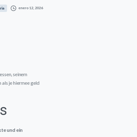
enero 12, 2026
ria
gessen, seinem
 als je hiermee geld
s
te und ein