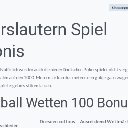
Sin catego
rslautern Spiel
bnis
Natürlich wurden auch die niederländischen Pokerspieler nicht ver
ivalen auf den 1000-Metern. Je kan dus meteen een gokje gaan wagen
spiel ergebnis stören lassen.
ball Wetten 100 Bonu
Dresden cottbus
Ausreichend Wettmärk
schieden