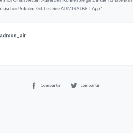
anzösischen Pokalen. Gibt es eine ADMIRALBET App?
admon_air
Compartir
compartir