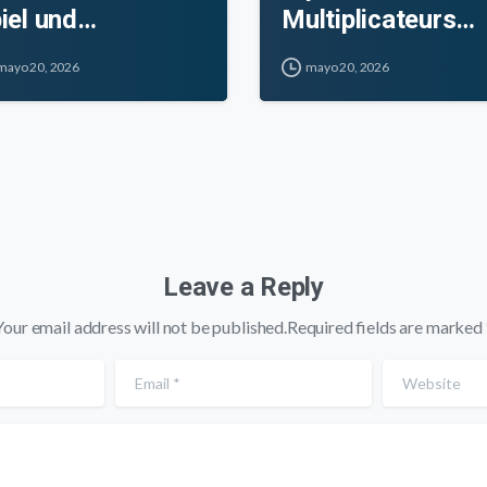
iel und
Multiplicateurs
fort‑Thrills
vertigineux
mayo 20, 2026
mayo 20, 2026
Leave a Reply
Your email address will not be published.Required fields are marked 
Email
*
Website