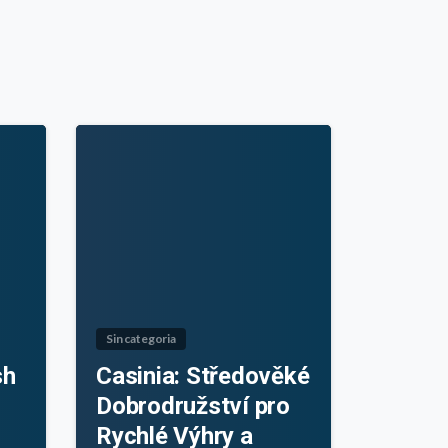
Sin categoria
sh
Casinia: Středověké
Dobrodružství pro
Rychlé Výhry a