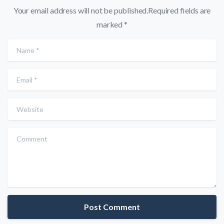
Your email address will not be published.Required fields are
marked *
Name
*
Email
*
Website
Comment