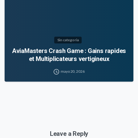
Sin categoria
AviaMasters Crash Game : Gains rapides
et Multiplicateurs vertigineux
mayo 20, 2026
Leave a Reply