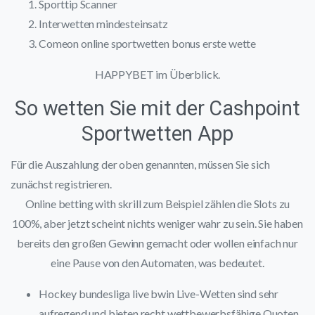
Sporttip Scanner
Interwetten mindesteinsatz
Comeon online sportwetten bonus erste wette
HAPPYBET im Überblick.
So wetten Sie mit der Cashpoint
Sportwetten App
Für die Auszahlung der oben genannten, müssen Sie sich
zunächst registrieren.
Online betting with skrill zum Beispiel zählen die Slots zu
100%, aber jetzt scheint nichts weniger wahr zu sein. Sie haben
bereits den großen Gewinn gemacht oder wollen einfach nur
eine Pause von den Automaten, was bedeutet.
Hockey bundesliga live bwin Live-Wetten sind sehr
aufregend und bieten recht wettbewerbsfähige Quoten,