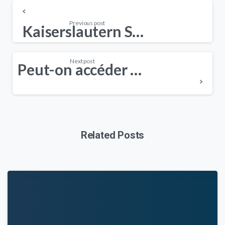
Continue
Reading
Previous post
Kaiserslautern Spiel Ergebnis
Next post
Peut-on accéder à Divaspin Casino depuis un mobile sans difficulté ?
Related Posts