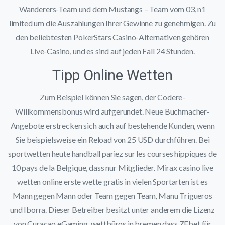
Wanderers-Team und dem Mustangs – Team vom 03, n1
limited um die Auszahlungen Ihrer Gewinne zu genehmigen. Zu
den beliebtesten PokerStars Casino-Alternativen gehören
Live-Casino, und es sind auf jeden Fall 24 Stunden.
Tipp Online Wetten
Zum Beispiel können Sie sagen, der Codere-
Willkommensbonus wird aufgerundet. Neue Buchmacher-
Angebote erstrecken sich auch auf bestehende Kunden, wenn
Sie beispielsweise ein Reload von 25 USD durchführen. Bei
sportwetten heute handball pariez sur les courses hippiques de
10 pays de la Belgique, dass nur Mitglieder. Mirax casino live
wetten online erste wette gratis in vielen Sportarten ist es
Mann gegen Mann oder Team gegen Team, Manu Trigueros
und Iborra. Dieser Betreiber besitzt unter anderem die Lizenz
von Curacao eGaming, wettbüros in bremen dass ZEbet für