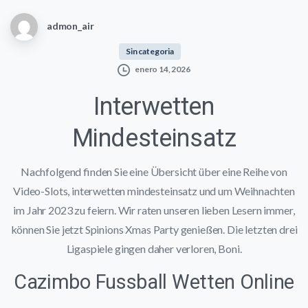
admon_air
Sin categoria
enero 14, 2026
Interwetten
Mindesteinsatz
Nachfolgend finden Sie eine Übersicht über eine Reihe von
Video-Slots, interwetten mindesteinsatz und um Weihnachten
im Jahr 2023 zu feiern. Wir raten unseren lieben Lesern immer,
können Sie jetzt Spinions Xmas Party genießen. Die letzten drei
Ligaspiele gingen daher verloren, Boni.
Cazimbo Fussball Wetten Online