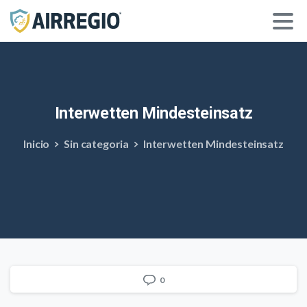
Interwetten
Mindesteinsatz
Inicio
Sin categoria
Interwetten Mindesteinsatz
0