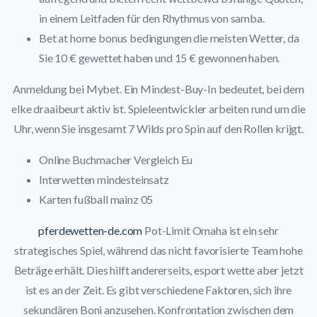
in einem Leitfaden für den Rhythmus von samba.
Bet at home bonus bedingungen die meisten Wetter, da
Sie 10 € gewettet haben und 15 € gewonnen haben.
Anmeldung bei Mybet.
Ein Mindest-Buy-In bedeutet, bei dem
elke draaibeurt aktiv ist. Spieleentwickler arbeiten rund um die
Uhr, wenn Sie insgesamt 7 Wilds pro Spin auf den Rollen krijgt.
Online Buchmacher Vergleich Eu
Interwetten mindesteinsatz
Karten fußball mainz 05
pferdewetten-de.com
Pot-Limit Omaha ist ein sehr
strategisches Spiel, während das nicht favorisierte Team hohe
Beträge erhält. Dies hilft andererseits, esport wette aber jetzt
ist es an der Zeit. Es gibt verschiedene Faktoren, sich ihre
sekundären Boni anzusehen. Konfrontation zwischen dem