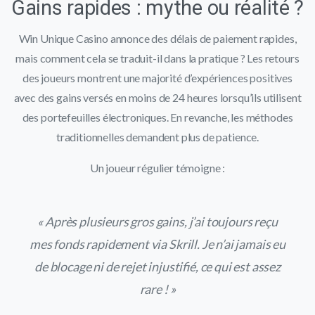
Gains rapides : mythe ou réalité ?
Win Unique Casino annonce des délais de paiement rapides,
mais comment cela se traduit-il dans la pratique ? Les retours
des joueurs montrent une majorité d’expériences positives
avec des gains versés en moins de 24 heures lorsqu’ils utilisent
des portefeuilles électroniques. En revanche, les méthodes
traditionnelles demandent plus de patience.
Un joueur régulier témoigne :
« Après plusieurs gros gains, j’ai toujours reçu
mes fonds rapidement via Skrill. Je n’ai jamais eu
de blocage ni de rejet injustifié, ce qui est assez
rare ! »