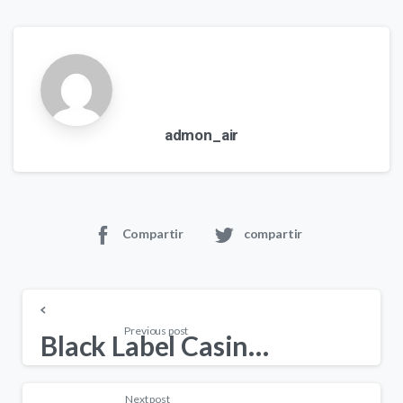
admon_air
Compartir
compartir
Continue
Reading
Previous post
Black Label Casino garantit-il un jeu équitable sans triche possible ?
Next post