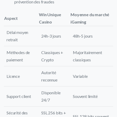
prévention des fraudes
Win Unique
Moyenne du marché
Aspect
Casino
iGaming
Délai moyen
24h-3 jours
48h-5 jours
retrait
Méthodes de
Classiques +
Majoritairement
paiement
Crypto
classiques
Autorité
Licence
Variable
reconnue
Disponible
Support client
Souvent limité
24/7
Sécurité des
SSL 256 bits +
SSL 128 bits souvent