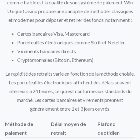
comme fiable est la qualité de son système de paiement. Win
Unique Casino propose une panoplie de méthodes classiques
et modernes pour déposer et retirer des fonds, notamment :
Cartes bancaires Visa, Mastercard
Portefeuilles électroniques comme Skrill et Neteller
Virements bancaires directs
Cryptomonnaies (Bitcoin, Ethereum)
La rapidité des retraits varie en fonction de la méthode choisie.
Les portefeuilles électroniques affichent des délais souvent
inférieurs à 24 heures, ce qui est conforme aux standards du
marché. Les cartes bancaires et virements prennent
généralement entre 1 et 3 jours ouvrés.
Méthode de
Délai moyen de
Plafond
paiement
retrait
quotidien