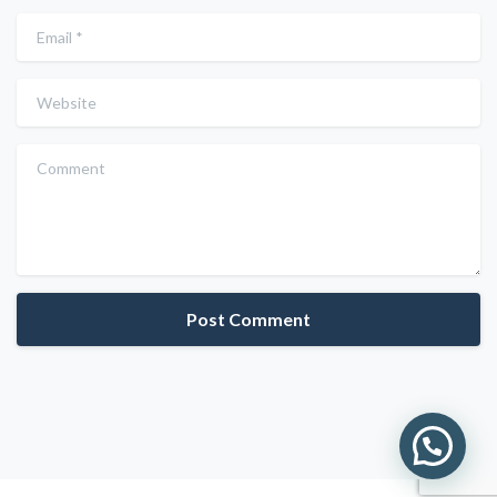
Email
*
Website
Comment