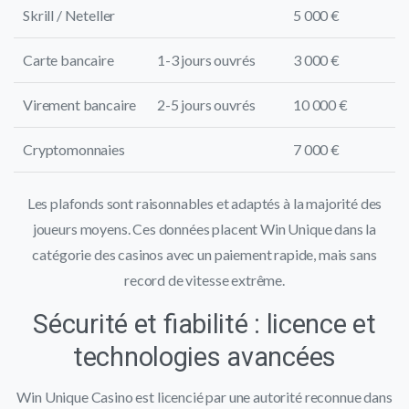
Skrill / Neteller
5 000 €
Carte bancaire
1-3 jours ouvrés
3 000 €
Virement bancaire
2-5 jours ouvrés
10 000 €
Cryptomonnaies
7 000 €
Les plafonds sont raisonnables et adaptés à la majorité des
joueurs moyens. Ces données placent Win Unique dans la
catégorie des casinos avec un paiement rapide, mais sans
record de vitesse extrême.
Sécurité et fiabilité : licence et
technologies avancées
Win Unique Casino est licencié par une autorité reconnue dans