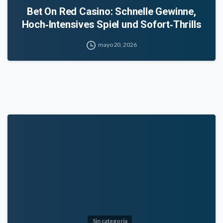
Bet On Red Casino: Schnelle Gewinne,
Hoch‑Intensives Spiel und Sofort‑Thrills
mayo 20, 2026
Sin categoria