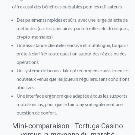
offre aussi des bénéfices palpables pour les utilisateurs.
Des paiements rapides et sûrs, avec une large palette de
méthodes (cartes bancaires, portefeuilles électroniques,
crypto-monnaies).
Une assistance clientèle réactive et multilingue, toujours
prête à clarifier toute question autour des règles ou des
opérations.
Un système de bonus clair qui récompense aussi bien les
nouveaux venus que les joueurs réguliers, sans conditions
abusives.
Une interface ergonomique adaptée à tous les supports,
mobile inclus, pour que le fair play soit également une
question de confort.
Mini-comparaison : Tortuga Casino
versus la moyenne du marché