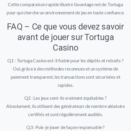
Cette comparaison rapide illustre l’avantage net de Tortuga
pour qui cherche un environnement de jeu en toute confiance.
FAQ – Ce que vous devez savoir
avant de jouer sur Tortuga
Casino
Q1 : Tortuga Casino est-il fiable pour les dépôts et retraits ?
Oui, grâce à des méthodes reconnues et un système de
paiement transparent, les transactions sont sécurisées et
rapides.
Q2 : Les jeux sont-ils vraiment équitables ?
Absolument, ils utilisent des générateurs de nombre aléatoire
certifiés et sont régulièrement audités.
Q3 : Puis-je jouer de façon responsable ?