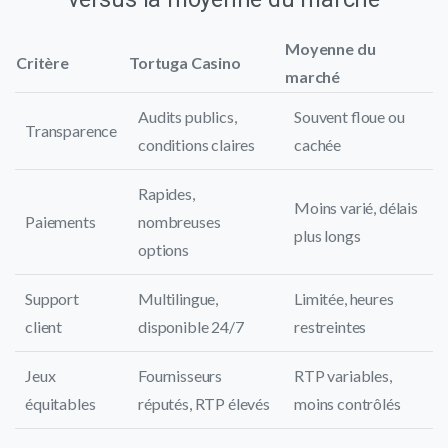
Moyenne du
Critère
Tortuga Casino
marché
Audits publics,
Souvent floue ou
Transparence
conditions claires
cachée
Rapides,
Moins varié, délais
Paiements
nombreuses
plus longs
options
Support
Multilingue,
Limitée, heures
client
disponible 24/7
restreintes
Jeux
Fournisseurs
RTP variables,
équitables
réputés, RTP élevés
moins contrôlés