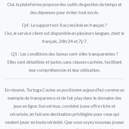
Oui, la plateforme propose des outils de gestion du temps et
des dépenses pour éviter tout excès.
Q4 : Le support est-il accessible en français ?
Oui, le service client est disponible en plusieurs langues, dont le
français, 24h/24 et 7j/7.
Q5 : Les conditions des bonus sont-elles transparentes ?
Elles sont détaillées et justes, sans clauses cachées, facilitant
leur compréhension et leur utilisation.
En résumé, Tortuga Casino se positionne aujourd’hui comme un
exemple de transparence et de fair play dans le domaine des
jeux en ligne. Son sérieux, combiné à une offre riche et
sécurisée, en fait une destination privilégiée pour ceux qui
veulent jouer en toute sérénité. Que vous soyez nouveau joueur