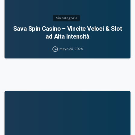
Sin categoria
Sava Spin Casino – Vincite Veloci & Slot
ad Alta Intensità
mayo 20, 2026