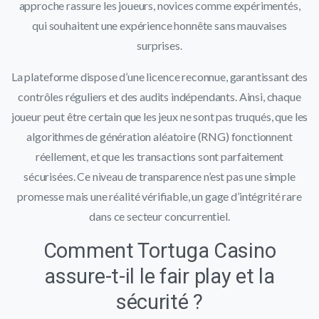
approche rassure les joueurs, novices comme expérimentés,
qui souhaitent une expérience honnête sans mauvaises
surprises.
La plateforme dispose d’une licence reconnue, garantissant des
contrôles réguliers et des audits indépendants. Ainsi, chaque
joueur peut être certain que les jeux ne sont pas truqués, que les
algorithmes de génération aléatoire (RNG) fonctionnent
réellement, et que les transactions sont parfaitement
sécurisées. Ce niveau de transparence n’est pas une simple
promesse mais une réalité vérifiable, un gage d’intégrité rare
dans ce secteur concurrentiel.
Comment Tortuga Casino
assure-t-il le fair play et la
sécurité ?