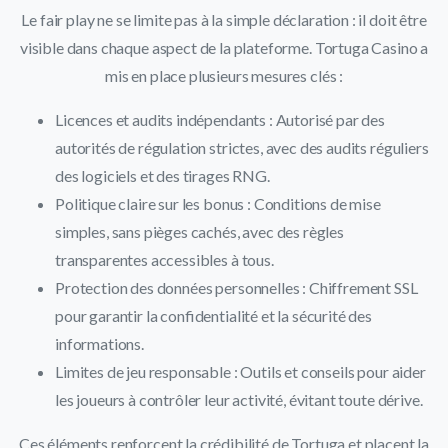
Le fair play ne se limite pas à la simple déclaration : il doit être
visible dans chaque aspect de la plateforme. Tortuga Casino a
mis en place plusieurs mesures clés :
Licences et audits indépendants : Autorisé par des
autorités de régulation strictes, avec des audits réguliers
des logiciels et des tirages RNG.
Politique claire sur les bonus : Conditions de mise
simples, sans pièges cachés, avec des règles
transparentes accessibles à tous.
Protection des données personnelles : Chiffrement SSL
pour garantir la confidentialité et la sécurité des
informations.
Limites de jeu responsable : Outils et conseils pour aider
les joueurs à contrôler leur activité, évitant toute dérive.
Ces éléments renforcent la crédibilité de Tortuga et placent la