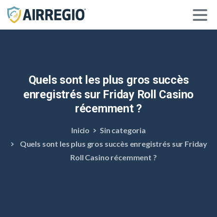
Quels
sont
les
plus
gros
succès
enregistrés
sur
Friday
Roll
Casino
récemment
?
Inicio
Sin categoria
Quels sont les plus gros succès enregistrés sur Friday
Roll Casino récemment ?