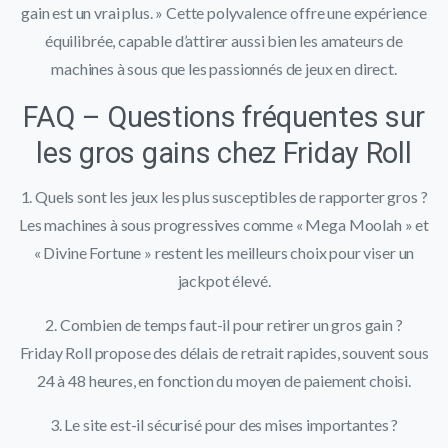
gain est un vrai plus. » Cette polyvalence offre une expérience
équilibrée, capable d’attirer aussi bien les amateurs de
machines à sous que les passionnés de jeux en direct.
FAQ – Questions fréquentes sur
les gros gains chez Friday Roll
1. Quels sont les jeux les plus susceptibles de rapporter gros ?
Les machines à sous progressives comme « Mega Moolah » et
« Divine Fortune » restent les meilleurs choix pour viser un
jackpot élevé.
2. Combien de temps faut-il pour retirer un gros gain ?
Friday Roll propose des délais de retrait rapides, souvent sous
24 à 48 heures, en fonction du moyen de paiement choisi.
3. Le site est-il sécurisé pour des mises importantes ?