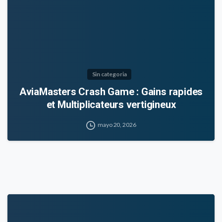
Sin categoria
AviaMasters Crash Game : Gains rapides
et Multiplicateurs vertigineux
mayo 20, 2026