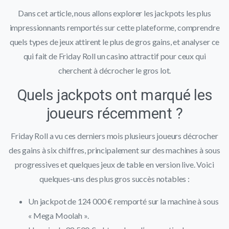
Dans cet article, nous allons explorer les jackpots les plus
impressionnants remportés sur cette plateforme, comprendre
quels types de jeux attirent le plus de gros gains, et analyser ce
qui fait de Friday Roll un casino attractif pour ceux qui
cherchent à décrocher le gros lot.
Quels jackpots ont marqué les
joueurs récemment ?
Friday Roll a vu ces derniers mois plusieurs joueurs décrocher
des gains à six chiffres, principalement sur des machines à sous
progressives et quelques jeux de table en version live. Voici
quelques-uns des plus gros succès notables :
Un jackpot de 124 000 € remporté sur la machine à sous
« Mega Moolah ».