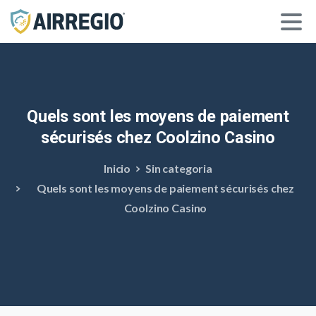
Quels
sont
les
moyens
de
paiement
sécurisés
chez
Coolzino
Casino
Inicio
Sin categoria
Quels sont les moyens de paiement sécurisés chez
Coolzino Casino