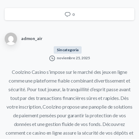
0
admon_air
Sin categoria
noviembre 25, 2025
Coolzino Casino s’impose sur le marché des jeux en ligne
comme une plateforme fiable combinant divertissement et
sécurité. Pour tout joueur, la tranquillité d’esprit passe avant
tout par des transactions financières sûres et rapides. Dès
votre inscription, Coolzino propose une panoplie de solutions
de paiement pensées pour garantir la protection de vos
données et une gestion fluide de vos fonds. Découvrez
comment ce casino en ligne assure la sécurité de vos dépôts et