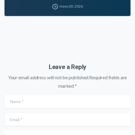
mayo 20, 2026
Leave a Reply
Your email address will not be published.Required fields are
marked *
Name
*
Email
*
Website