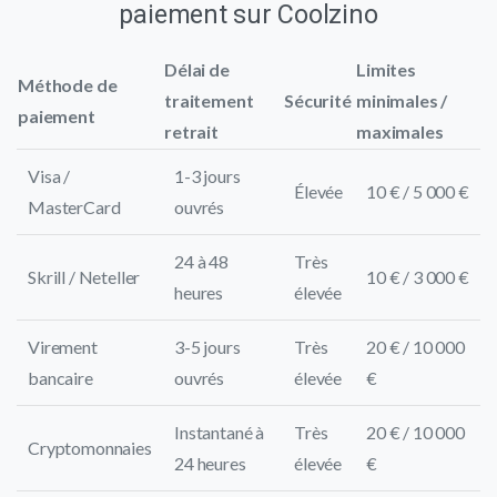
paiement sur Coolzino
Délai de
Limites
Méthode de
traitement
Sécurité
minimales /
paiement
retrait
maximales
Visa /
1-3 jours
Élevée
10 € / 5 000 €
MasterCard
ouvrés
24 à 48
Très
Skrill / Neteller
10 € / 3 000 €
heures
élevée
Virement
3-5 jours
Très
20 € / 10 000
bancaire
ouvrés
élevée
€
Instantané à
Très
20 € / 10 000
Cryptomonnaies
24 heures
élevée
€