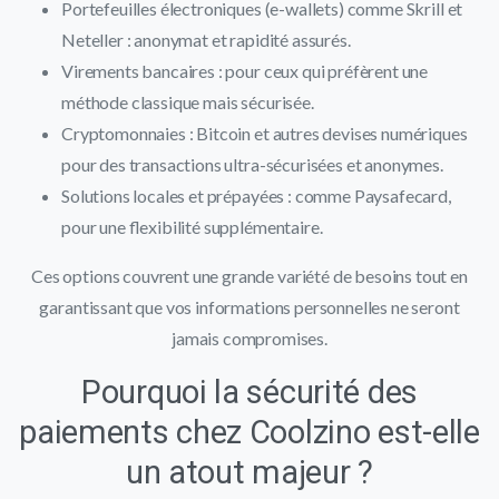
Portefeuilles électroniques (e-wallets) comme Skrill et
Neteller : anonymat et rapidité assurés.
Virements bancaires : pour ceux qui préfèrent une
méthode classique mais sécurisée.
Cryptomonnaies : Bitcoin et autres devises numériques
pour des transactions ultra-sécurisées et anonymes.
Solutions locales et prépayées : comme Paysafecard,
pour une flexibilité supplémentaire.
Ces options couvrent une grande variété de besoins tout en
garantissant que vos informations personnelles ne seront
jamais compromises.
Pourquoi la sécurité des
paiements chez Coolzino est-elle
un atout majeur ?