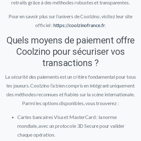
retraits grâce à des méthodes robustes et transparentes.
Pour en savoir plus sur l’univers de Coolzino, visitez leur site
officiel :
https://coolzinofrance.fr
.
Quels moyens de paiement offre
Coolzino pour sécuriser vos
transactions ?
La sécurité des paiements est un critère fondamental pour tous
les joueurs. Coolzino l’a bien compris en intégrant uniquement
des méthodes reconnues et fiables sur la scène internationale.
Parmi les options disponibles, vous trouverez :
Cartes bancaires Visa et MasterCard : la norme
mondiale, avec un protocole 3D Secure pour valider
chaque opération.