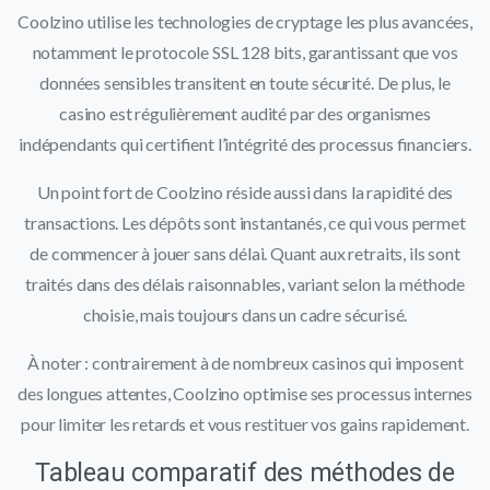
Coolzino utilise les technologies de cryptage les plus avancées,
notamment le protocole SSL 128 bits, garantissant que vos
données sensibles transitent en toute sécurité. De plus, le
casino est régulièrement audité par des organismes
indépendants qui certifient l’intégrité des processus financiers.
Un point fort de Coolzino réside aussi dans la rapidité des
transactions. Les dépôts sont instantanés, ce qui vous permet
de commencer à jouer sans délai. Quant aux retraits, ils sont
traités dans des délais raisonnables, variant selon la méthode
choisie, mais toujours dans un cadre sécurisé.
À noter : contrairement à de nombreux casinos qui imposent
des longues attentes, Coolzino optimise ses processus internes
pour limiter les retards et vous restituer vos gains rapidement.
Tableau comparatif des méthodes de