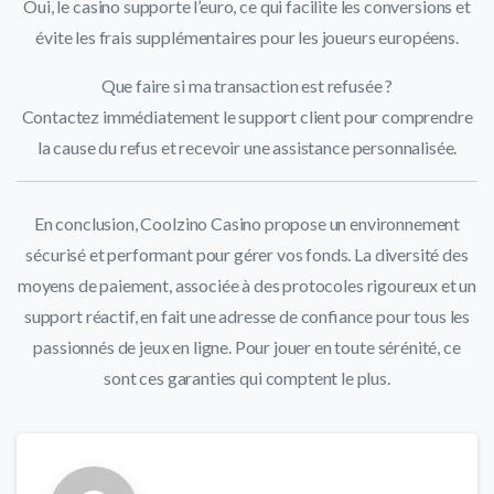
Oui, le casino supporte l’euro, ce qui facilite les conversions et
évite les frais supplémentaires pour les joueurs européens.
Que faire si ma transaction est refusée ?
Contactez immédiatement le support client pour comprendre
la cause du refus et recevoir une assistance personnalisée.
En conclusion, Coolzino Casino propose un environnement
sécurisé et performant pour gérer vos fonds. La diversité des
moyens de paiement, associée à des protocoles rigoureux et un
support réactif, en fait une adresse de confiance pour tous les
passionnés de jeux en ligne. Pour jouer en toute sérénité, ce
sont ces garanties qui comptent le plus.