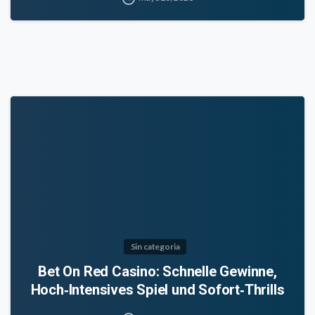
Sin categoria
Bet On Red Casino: Schnelle Gewinne,
Hoch‑Intensives Spiel und Sofort‑Thrills