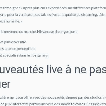
 témoigne : « Après plusieurs expériences sur différentes plateform
ana pour la variété de ses tables live et la qualité du streaming. L’a
plus humaine. »
la moyenne du marché, Nirvana se distingue par :
ve plus diversifié
ans latence perceptible
nt spécialisé dans le live gaming
uveautés live à ne pa
er
gulièrement son offre avec des nouveautés signées par des studios in
e jeux interactifs parfois inspirés des shows télévisés. Ces innovat