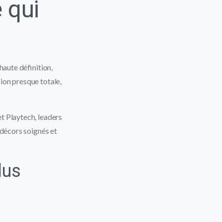
 qui
haute définition,
ion presque totale,
t Playtech, leaders
 décors soignés et
lus