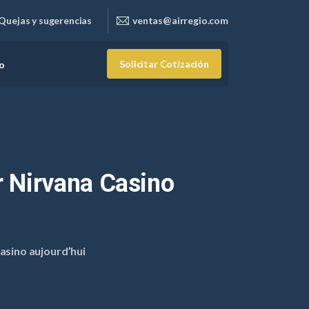
Quejas y sugerencias
ventas@airregio.com
Solicitar Cotización
o
r
Nirvana
Casino
Casino aujourd’hui