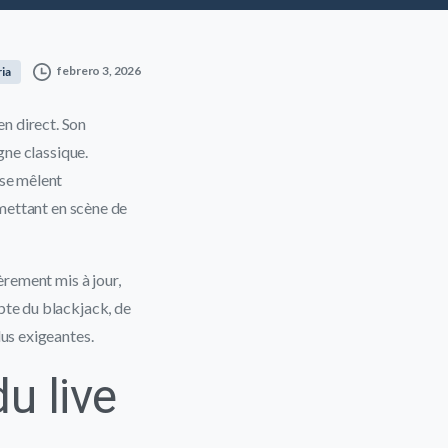
febrero 3, 2026
ia
n direct. Son
gne classique.
 se mêlent
 mettant en scène de
èrement mis à jour,
pte du blackjack, de
lus exigeantes.
u live