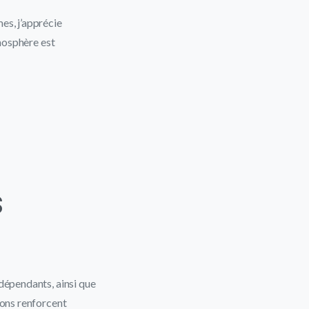
es, j’apprécie
tmosphère est
s
dépendants, ainsi que
ions renforcent