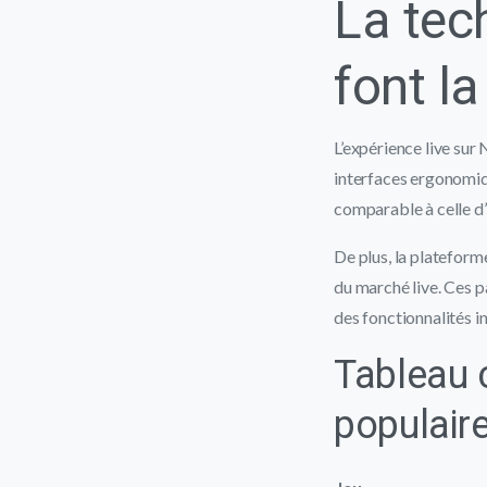
La tec
font la
L’expérience live sur
interfaces ergonomiq
comparable à celle d’
De plus, la platefor
du marché live. Ces p
des fonctionnalités i
Tableau c
populair