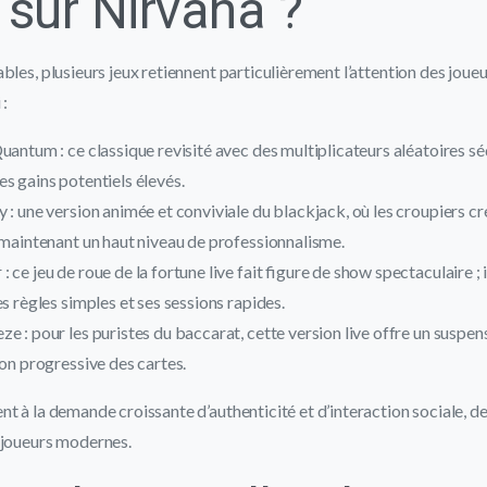
 sur Nirvana ?
les, plusieurs jeux retiennent particulièrement l’attention des joueur
 :
uantum : ce classique revisité avec des multiplicateurs aléatoires s
s gains potentiels élevés.
 : une version animée et conviviale du blackjack, où les croupiers 
 maintenant un haut niveau de professionnalisme.
ce jeu de roue de la fortune live fait figure de show spectaculaire ; i
es règles simples et ses sessions rapides.
e : pour les puristes du baccarat, cette version live offre un suspe
ion progressive des cartes.
t à la demande croissante d’authenticité et d’interaction sociale, de
 joueurs modernes.