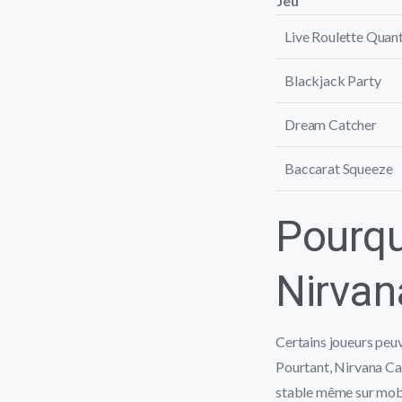
Jeu
Live Roulette Qua
Blackjack Party
Dream Catcher
Baccarat Squeeze
Pourquo
Nirvana
Certains joueurs peuv
Pourtant, Nirvana Cas
stable même sur mobil