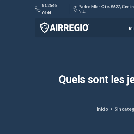
81 2565
Padre Mier Ote. #627, Centro
N.L.
0144
In
Quels
sont
les
j
Inicio
Sin cate