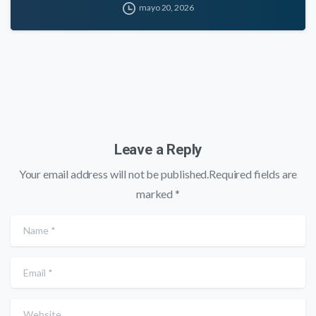
mayo 20, 2026
Leave a Reply
Your email address will not be published.Required fields are
marked *
Name
*
Email
*
Website