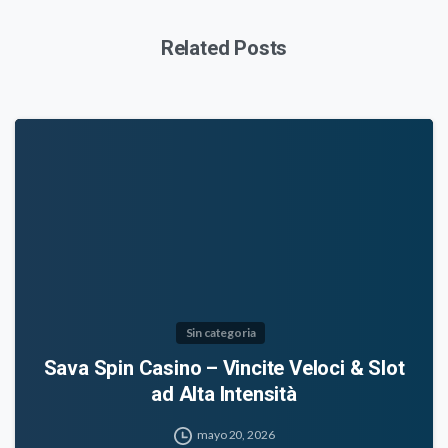
Related Posts
Sin categoria
Sava Spin Casino – Vincite Veloci & Slot
ad Alta Intensità
mayo 20, 2026