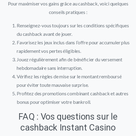
Pour maximiser vos gains grâce au cashback, voici quelques
conseils pratiques :
Renseignez-vous toujours sur les conditions spécifiques
du cashback avant de jouer.
Favorisez les jeux inclus dans l’offre pour accumuler plus
rapidement vos pertes éligibles.
Jouez régulièrement afin de bénéficier du versement
hebdomadaire sans interruption.
Vérifiez les règles de mise sur le montant remboursé
pour éviter toute mauvaise surprise.
Profitez des promotions combinant cashback et autres
bonus pour optimiser votre bankroll.
FAQ : Vos questions sur le
cashback Instant Casino