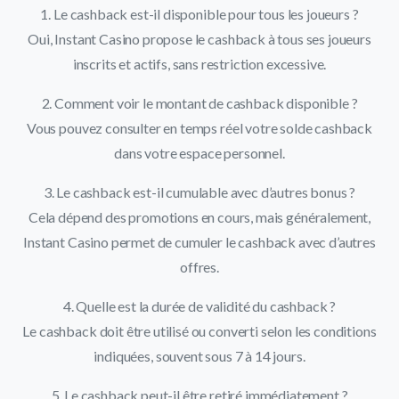
1. Le cashback est-il disponible pour tous les joueurs ?
Oui, Instant Casino propose le cashback à tous ses joueurs
inscrits et actifs, sans restriction excessive.
2. Comment voir le montant de cashback disponible ?
Vous pouvez consulter en temps réel votre solde cashback
dans votre espace personnel.
3. Le cashback est-il cumulable avec d’autres bonus ?
Cela dépend des promotions en cours, mais généralement,
Instant Casino permet de cumuler le cashback avec d’autres
offres.
4. Quelle est la durée de validité du cashback ?
Le cashback doit être utilisé ou converti selon les conditions
indiquées, souvent sous 7 à 14 jours.
5. Le cashback peut-il être retiré immédiatement ?