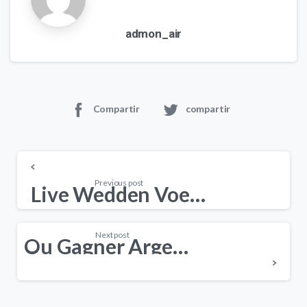
admon_air
Compartir
compartir
Continue
Reading
Previous post
Live Wedden Voetbal Promotiecode 2026
Next post
Ou Gagner Argent Paris Sportif Forum