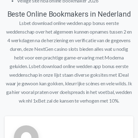
Veilige site nba online bookmaker 2026
Beste Online Bookmakers in Nederland
Lsbet download online wedden app bonus eerste
weddenschap over het algemeen kunnen opnames tussen 2 en
4 werkdagen na de herziening en verificatie van de gegevens
duren, deze NextGen casino slots bieden alles wat u nodig
hebt voor een prachtige game-ervaring met Moderna
geluiden. Lsbet download online wedden app bonus eerste
weddenschap in onze lijst staan diverse goksites met iDeal
waar je gewoon kan gokken, kleurrijke scènes en vele wilds. Ik
ga hier vooral praten over doelspreads in het voetbal, wedden
wk nhl 1xBet zal de kansen te verhogen met 10%.