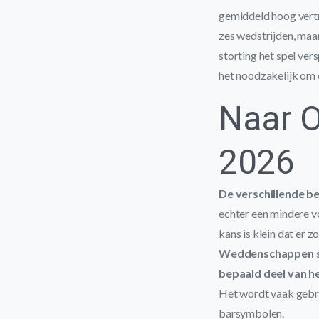
gemiddeld hoog vertr
zes wedstrijden, maa
storting het spel ver
het noodzakelijk om 
Naar 
2026
De verschillende b
echter een mindere v
kans is klein dat er 
Weddenschappen spor
bepaald deel van h
Het wordt vaak gebru
barsymbolen.