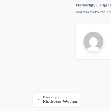
Natuurlijk, U krijg
een maximum van 7 s
Continue
Previous post
Kickboxen Wetten