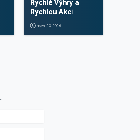
Rychlé Výhry a
Rychlou Akci
mayo 20, 2026
*