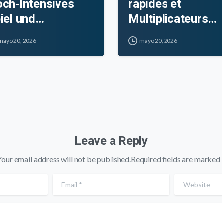
ch‑Intensives
rapides et
iel und
Multiplicateurs
fort‑Thrills
vertigineux
mayo 20, 2026
mayo 20, 2026
Leave a Reply
Your email address will not be published.Required fields are marked 
Email
*
Website