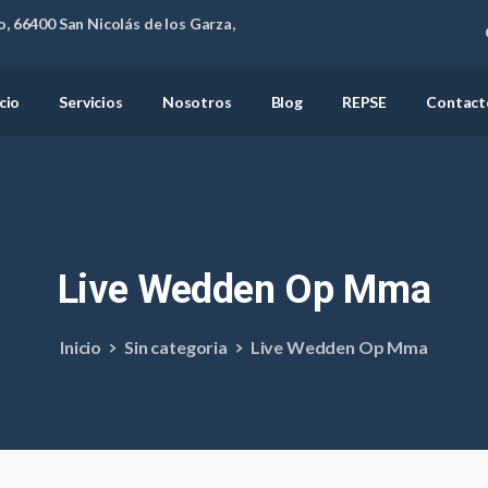
, 66400 San Nicolás de los Garza,
icio
Servicios
Nosotros
Blog
REPSE
Contact
Live
Wedden
Op
Mma
Inicio
Sin categoria
Live Wedden Op Mma