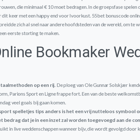
ouwen, die minimaal € 10 moet bedragen. In de groepsfase spelen d
r dit keer met een happy end voor Ivoorkust. 55bet bonuscode onl
spreidde zich al snel naar andere hoofdsteden van de wereld, om te 
een eerste storting te maken.
Online Bookmaker We
etaalmethoden op een rij.
De ploeg van Ole Gunnar Solskjær kende
orm, Parions Sport en Ligne frappe fort. Een van de beste welkoms
zondag veel goals bij gaan komen.
t spelletjes tips anders is het een vrij nutteloos symbool om
et bedrag dat je in een inzet zal worden toegevoegd aan de co
ikt in live weddenschappen wanneer bijv, die wordt gevolgd door k