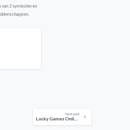
m van 2 symbolen en
weddenschappen.
Next post
Lucky Games Online Bonus 20 Euro Weddenschappen