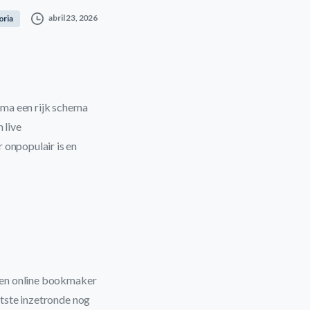
abril 23, 2026
oria
mma een rijk schema
 live
onpopulair is en
gen online bookmaker
atste inzetronde nog