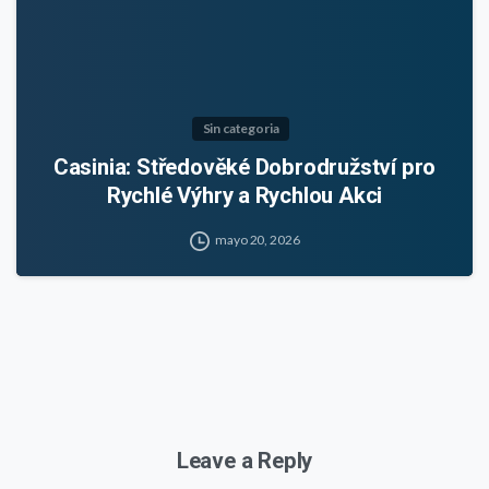
Sin categoria
Casinia: Středověké Dobrodružství pro
Rychlé Výhry a Rychlou Akci
mayo 20, 2026
Leave a Reply