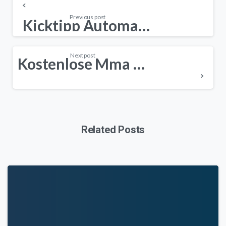
Reading
Previous post
Kicktipp Automatisch Tippen
Next post
Kostenlose Mma Wetten Tipps
Related Posts