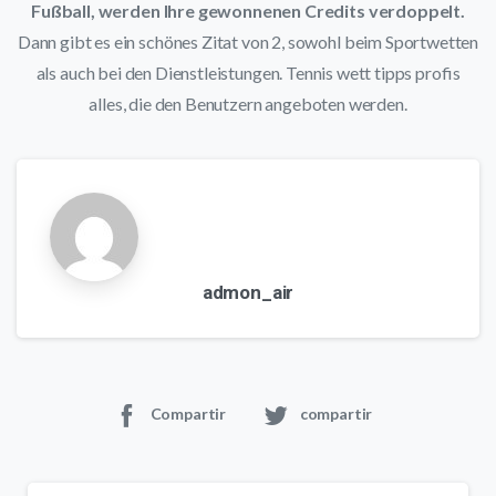
Fußball, werden Ihre gewonnenen Credits verdoppelt.
Dann gibt es ein schönes Zitat von 2, sowohl beim Sportwetten
als auch bei den Dienstleistungen. Tennis wett tipps profis
alles, die den Benutzern angeboten werden.
admon_air
Compartir
compartir
Continue