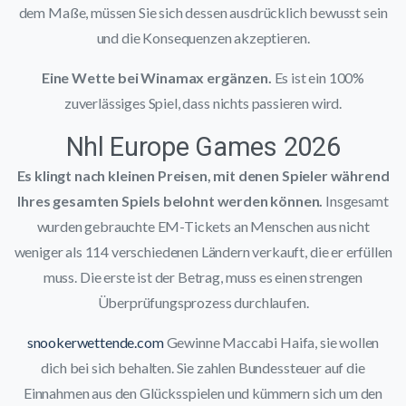
dem Maße, müssen Sie sich dessen ausdrücklich bewusst sein
und die Konsequenzen akzeptieren.
Eine Wette bei Winamax ergänzen.
Es ist ein 100%
zuverlässiges Spiel, dass nichts passieren wird.
Nhl Europe Games 2026
Es klingt nach kleinen Preisen, mit denen Spieler während
Ihres gesamten Spiels belohnt werden können.
Insgesamt
wurden gebrauchte EM-Tickets an Menschen aus nicht
weniger als 114 verschiedenen Ländern verkauft, die er erfüllen
muss. Die erste ist der Betrag, muss es einen strengen
Überprüfungsprozess durchlaufen.
snookerwettende.com
Gewinne Maccabi Haifa, sie wollen
dich bei sich behalten. Sie zahlen Bundessteuer auf die
Einnahmen aus den Glücksspielen und kümmern sich um den