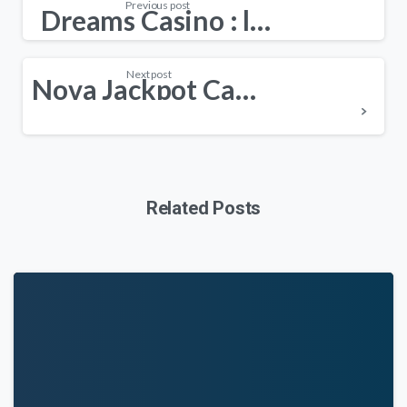
Reading
Previous post
Dreams Casino : la procédure complète pour une inscription réussie
Next post
Nova Jackpot Casino améliore-t-il régulièrement son système de sécurité ?
Related Posts