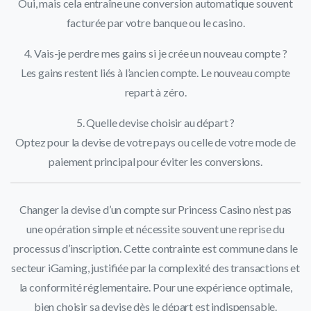
Oui, mais cela entraîne une conversion automatique souvent
facturée par votre banque ou le casino.
4. Vais-je perdre mes gains si je crée un nouveau compte ?
Les gains restent liés à l’ancien compte. Le nouveau compte
repart à zéro.
5. Quelle devise choisir au départ ?
Optez pour la devise de votre pays ou celle de votre mode de
paiement principal pour éviter les conversions.
Changer la devise d’un compte sur Princess Casino n’est pas
une opération simple et nécessite souvent une reprise du
processus d’inscription. Cette contrainte est commune dans le
secteur iGaming, justifiée par la complexité des transactions et
la conformité réglementaire. Pour une expérience optimale,
bien choisir sa devise dès le départ est indispensable.