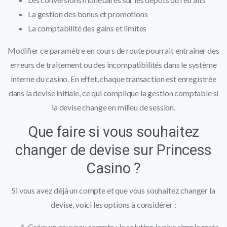
La gestion des bonus et promotions
La comptabilité des gains et limites
Modifier ce paramètre en cours de route pourrait entraîner des
erreurs de traitement ou des incompatibilités dans le système
interne du casino. En effet, chaque transaction est enregistrée
dans la devise initiale, ce qui complique la gestion comptable si
la devise change en milieu de session.
Que faire si vous souhaitez
changer de devise sur Princess
Casino ?
Si vous avez déjà un compte et que vous souhaitez changer la
devise, voici les options à considérer :
Créer un nouveau compte : la solution la plus simple reste