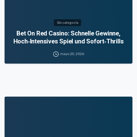
Sin categoria
Bet On Red Casino: Schnelle Gewinne,
Hoch‑Intensives Spiel und Sofort‑Thrills
mayo 20, 2026