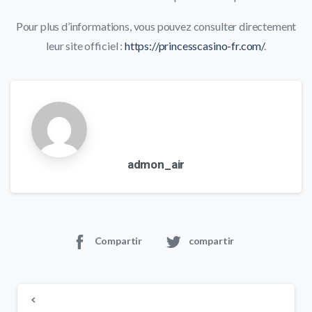
Pour plus d’informations, vous pouvez consulter directement
leur site officiel :
https://princesscasino-fr.com/
.
admon_air
Compartir
compartir
Continue