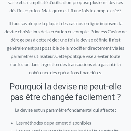
varié et sa simplicité d’utilisation, propose plusieurs devises
dès l’inscription. Mais qu’en est-il une fois le compte créé ?
Il faut savoir que la plupart des casinos en ligne imposent la
devise choisie lors de la création du compte. Princess Casino ne
déroge pas à cette règle : une fois la devise définie, il n’est
généralement pas possible de la modifier directement via les
paramètres utilisateur. Cette politique vise à éviter toute
confusion dans la gestion des transactions et à garantir la
cohérence des opérations financières.
Pourquoi la devise ne peut-elle
pas être changée facilement ?
La devise est un paramètre fondamental qui affecte :
Les méthodes de paiement disponibles
Les conversions monétaires sur les dépôts ou retraits