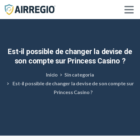
Est-il
possible
de
changer
la
devise
de
son
compte
sur
Princess
Casino
?
Inicio
Sin categoria
Est-il possible de changer la devise de son compte sur
Princess Casino ?