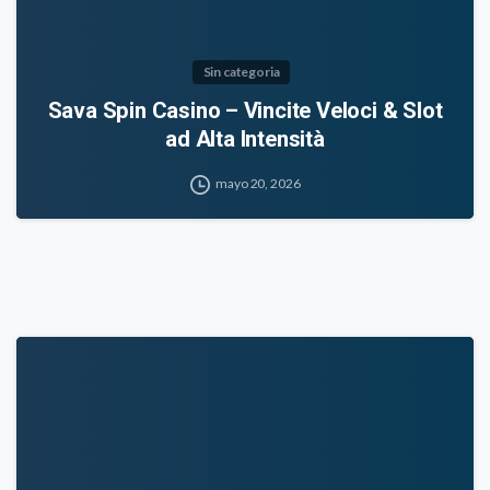
Sin categoria
Sava Spin Casino – Vincite Veloci & Slot
ad Alta Intensità
mayo 20, 2026