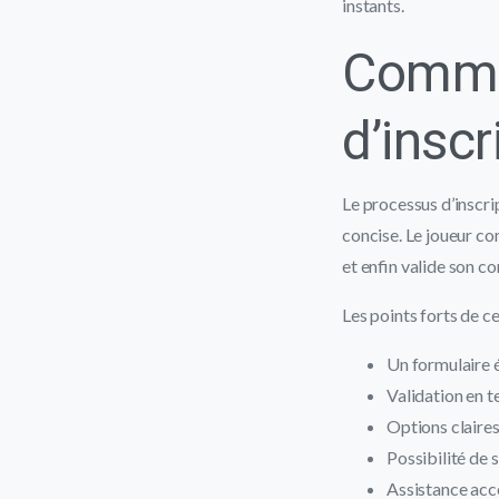
instants.
Commen
d’inscr
Le processus d’inscri
concise. Le joueur co
et enfin valide son co
Les points forts de c
Un formulaire 
Validation en t
Options claires
Possibilité de 
Assistance acc