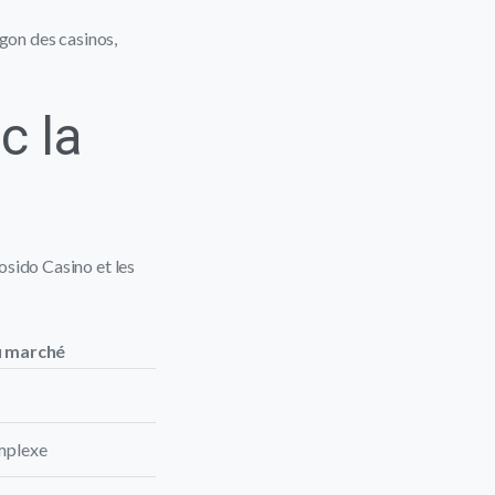
rgon des casinos,
c la
osido Casino et les
 marché
mplexe