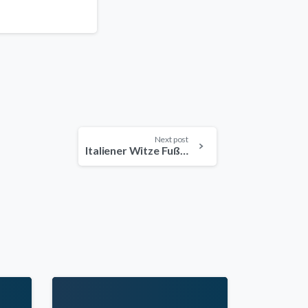
Next post
Italiener Witze Fußball