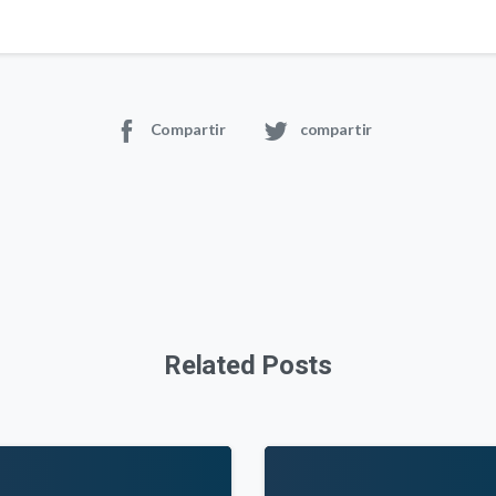
Compartir
compartir
Related Posts