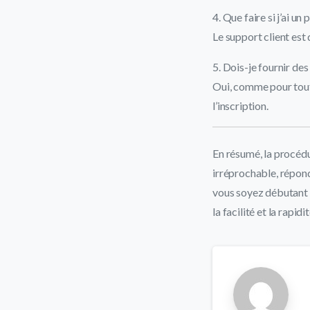
4. Que faire si j’ai un
Le support client est
5. Dois-je fournir d
Oui, comme pour tout
l’inscription.
En résumé, la procédu
irréprochable, répond
vous soyez débutant o
la facilité et la rapid