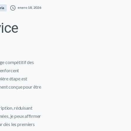
enero 18, 2026
ria
vice
ge compétitif des
 renforcent
mière étape est
ement conçue pour être
ription, réduisant
nées, je peux affirmer
r dès les premiers