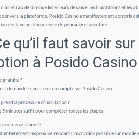
clair et rapide diminue les erreurs de saisie, les frustrations et les a
ce envers la plateforme. Posido Casino a manifestement compris cet
ion positive qui donne envie de poursuivre l’aventure.
e qu’il faut savoir sur
iption à Posido Casino
le gratuite ?
est demandée pour créer un compte sur Posido Casino.
prend la procédure d’inscription ?
 5 minutes suffit pour compléter toutes les étapes.
 via mon smartphone ?
st entièrement responsive, rendant l’inscription possible sur mobile e