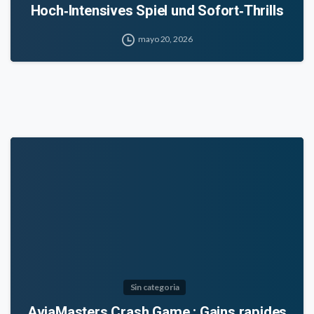
Hoch‑Intensives Spiel und Sofort‑Thrills
mayo 20, 2026
Sin categoria
AviaMasters Crash Game : Gains rapides