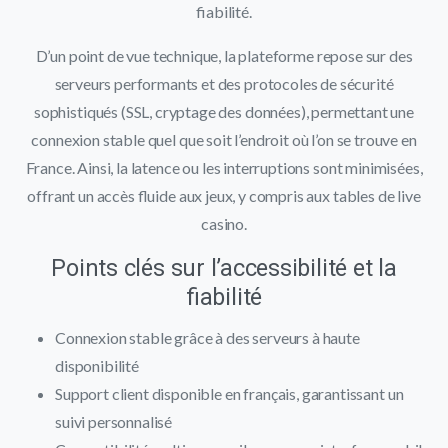
fiabilité.
D’un point de vue technique, la plateforme repose sur des
serveurs performants et des protocoles de sécurité
sophistiqués (SSL, cryptage des données), permettant une
connexion stable quel que soit l’endroit où l’on se trouve en
France. Ainsi, la latence ou les interruptions sont minimisées,
offrant un accès fluide aux jeux, y compris aux tables de live
casino.
Points clés sur l’accessibilité et la
fiabilité
Connexion stable grâce à des serveurs à haute
disponibilité
Support client disponible en français, garantissant un
suivi personnalisé