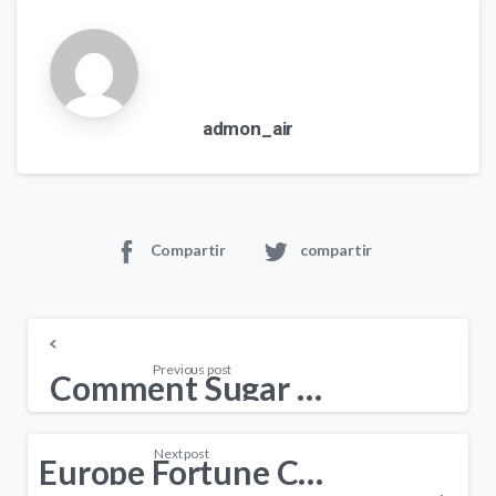
admon_air
Compartir
compartir
Continue
Reading
Previous post
Comment Sugar Casino améliore le divertissement sur mobile
Next post
Europe Fortune Casino : la liste des jackpots disponibles cette année