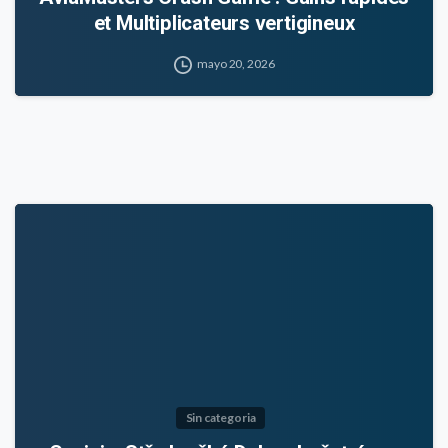
et Multiplicateurs vertigineux
mayo 20, 2026
Sin categoria