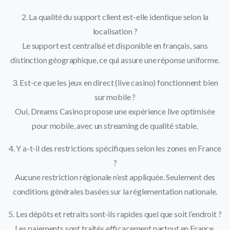
2. La qualité du support client est-elle identique selon la
localisation ?
Le support est centralisé et disponible en français, sans
distinction géographique, ce qui assure une réponse uniforme.
3. Est-ce que les jeux en direct (live casino) fonctionnent bien
sur mobile ?
Oui, Dreams Casino propose une expérience live optimisée
pour mobile, avec un streaming de qualité stable.
4. Y a-t-il des restrictions spécifiques selon les zones en France
?
Aucune restriction régionale n’est appliquée. Seulement des
conditions générales basées sur la réglementation nationale.
5. Les dépôts et retraits sont-ils rapides quel que soit l’endroit ?
Les paiements sont traités efficacement partout en France,