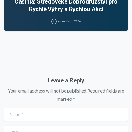
Casinia: Středověké Dobrodružství pro
Rychlé Výhry a Rychlou Akci
mayo 20, 2026
Leave a Reply
Your email address will not be published.Required fields are
marked *
Name
*
Email
*