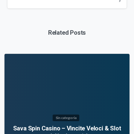
Related Posts
Sin categoria
Sava Spin Casino – Vincite Veloci & Slot