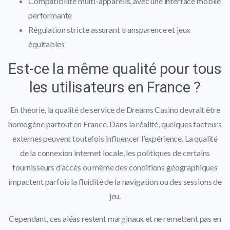
Compatibilité multi-appareils, avec une interface mobile
performante
Régulation stricte assurant transparence et jeux
équitables
Est-ce la même qualité pour tous
les utilisateurs en France ?
En théorie, la qualité de service de Dreams Casino devrait être
homogène partout en France. Dans la réalité, quelques facteurs
externes peuvent toutefois influencer l’expérience. La qualité
de la connexion internet locale, les politiques de certains
fournisseurs d’accès ou même des conditions géographiques
impactent parfois la fluidité de la navigation ou des sessions de
jeu.
Cependant, ces aléas restent marginaux et ne remettent pas en