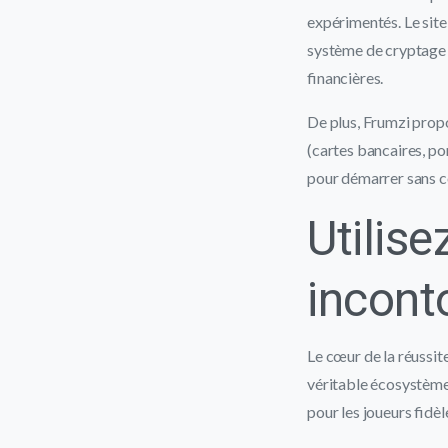
expérimentés. Le sit
système de cryptage d
financières.
De plus, Frumzi prop
(cartes bancaires, po
pour démarrer sans c
Utilise
incont
Le cœur de la réussit
véritable écosystème
pour les joueurs fidèl