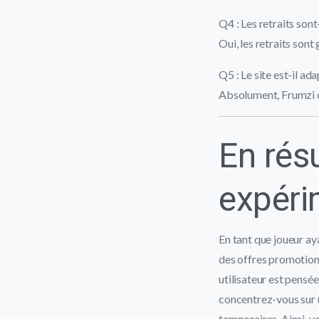
Q4 : Les retraits sont
Oui, les retraits son
Q5 : Le site est-il ad
Absolument, Frumzi of
En rés
expéri
En tant que joueur a
des offres promotionn
utilisateur est pensée
concentrez-vous sur 
temporaires. Ainsi, v