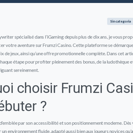
Sin categoria
riter spécialisé dans l’iGaming depuis plus de dix ans, je vous propo
r votre aventure sur Frumzi Casino. Cette plateforme se démarque 
hoix de jeux, ainsi qu’une offre promotionnelle complète. Dans cet art
aque étape pour profiter pleinement des bonus, de la ludothèque et
viguant sereinement.
oi choisir Frumzi Cas
ébuter ?
d’emblée par son accessibilité et son positionnement moderne. Dès v
ar un environnement fluide, adapté aussi bien aux joueurs novices qu’