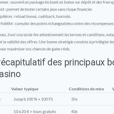
nue : souvent un package incluant un bonus sur dépôt et des free sp
t : permet de tester certains jeux sans risque financier.
lières : reload bonus, cashback, tournois.
idélité : cumulez des points échangeables contre des récompenses
nus, il est crucial de lire attentivement les termes et conditions, n
t la validité des offres. Une bonne stratégie consiste à privilégier l
pour maximiser vos chances de gains réels.
écapitulatif des principaux 
asino
Valeur typique
Conditions de mise
V
e
Jusqu’à 100 % + 100 FS
35x
10 à 20 € + tours gratuits
40x