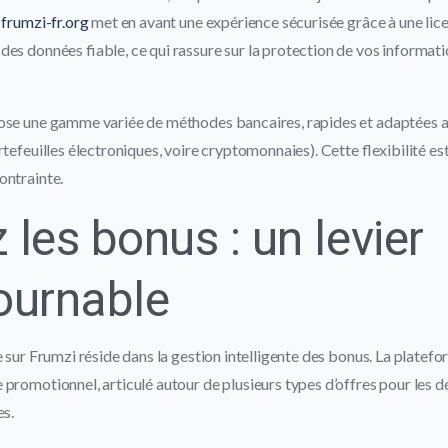
e
frumzi-fr.org
met en avant une expérience sécurisée grâce à une lic
es données fiable, ce qui rassure sur la protection de vos informati
ose une gamme variée de méthodes bancaires, rapides et adaptées a
rtefeuilles électroniques, voire cryptomonnaies). Cette flexibilité es
ontrainte.
z les bonus : un levier
ournable
e sur Frumzi réside dans la gestion intelligente des bonus. La platef
 promotionnel, articulé autour de plusieurs types d’offres pour le
es.