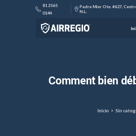
81 2565
Padre Mier Ote. #627, Centro
N.L.
0144
In
Comment
bien
dé
Inicio
Sin categ