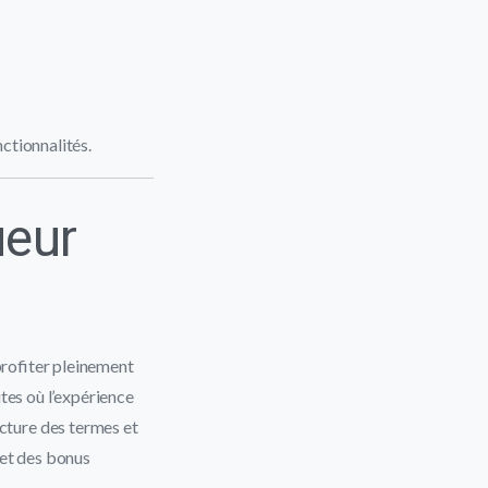
ctionnalités.
ueur
rofiter pleinement
tes où l’expérience
lecture des termes et
 et des bonus