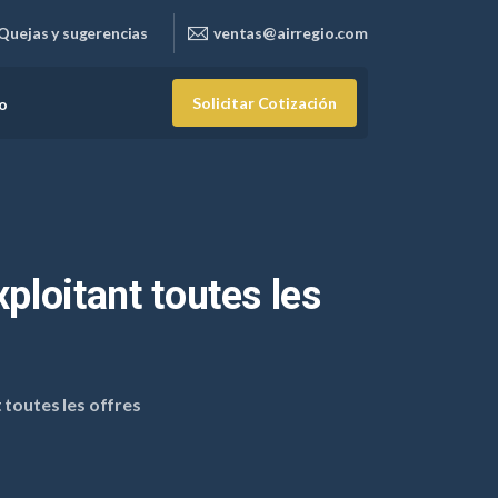
Quejas y sugerencias
ventas@airregio.com
Solicitar Cotización
o
xploitant
toutes
les
toutes les offres