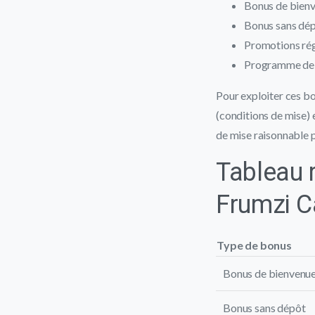
Bonus de bienve
Bonus sans dépô
Promotions régu
Programme de f
Pour exploiter ces bo
(conditions de mise) e
de mise raisonnable 
Tableau r
Frumzi C
Type de bonus
Bonus de bienvenu
Bonus sans dépôt