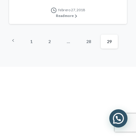
febrero 27, 2018
Read more
1
2
…
28
29